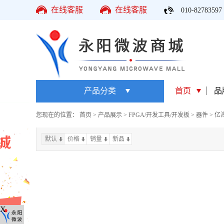
在线客服
在线客服
010-82783597
产品分类
首页
品
您现在的位置：
首页
>
产品展示
>
FPGA/开发工具/开发板
>
器件
>
亿
默认
价格
销量
上一页
新品
下一页
X