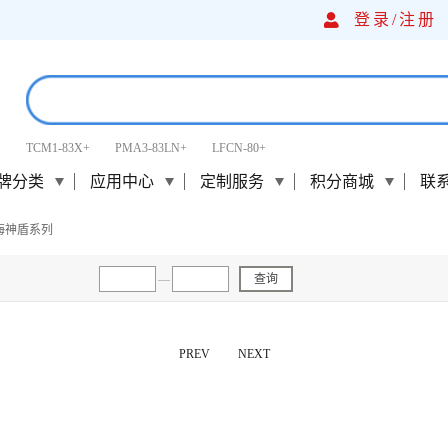
登录/
注册
TCM1-83X+
PMA3-83LN+
LFCN-80+
牌分类
应用中心
定制服务
积分商城
联
海神盾系列
—
查询
PREV
NEXT