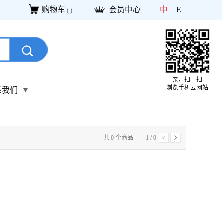
购物车
会员中心
中
E
(
)
亲，扫一扫
浏览手机云网站
系我们
共
0
个商品
1
/
0