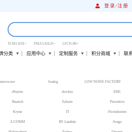
登录/
注册
TCM1-83X+
PMA3-83LN+
LFCN-80+
牌分类
应用中心
定制服务
积分商城
联
microwave
Analog
LOW NOISE FACTORY
rfbayinc
dowkey
EMC
Bnztech
Ezform
Piezodrive
Krytar
TI
Jfwindustries
Z-COMM
RF-Lambda
Avago
Hubersuhner
Fujitsu
Onsemi