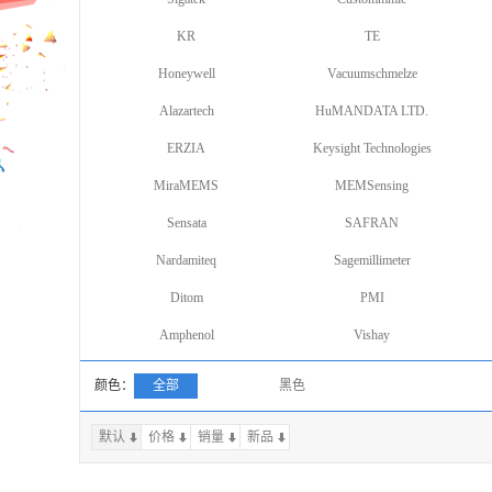
KR
TE
Honeywell
Vacuumschmelze
Alazartech
HuMANDATA LTD.
ERZIA
Keysight Technologies
MiraMEMS
MEMSensing
Sensata
SAFRAN
Nardamiteq
Sagemillimeter
Ditom
PMI
Amphenol
Vishay
颜色：
全部
黑色
默认
价格
销量
上一页
新品
下一页