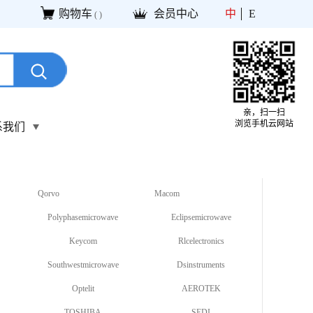
购物车
会员中心
中
E
(
)
亲，扫一扫
浏览手机云网站
系我们
Qorvo
Macom
Polyphasemicrowave
Eclipsemicrowave
Keycom
Rlcelectronics
Southwestmicrowave
Dsinstruments
Optelit
AEROTEK
TOSHIBA
SEDI