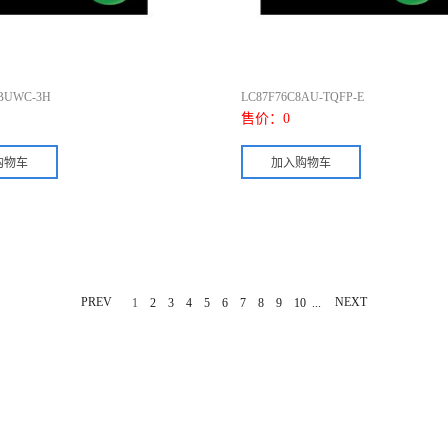
2BUWC-3H
LC87F76C8AU-TQFP-E
售价：
0
PREV
...
NEXT
1
2
3
4
5
6
7
8
9
10