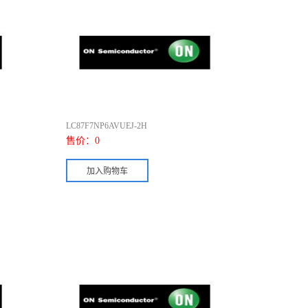
LC87F7NP6AVUEJ-2H
售价：
0