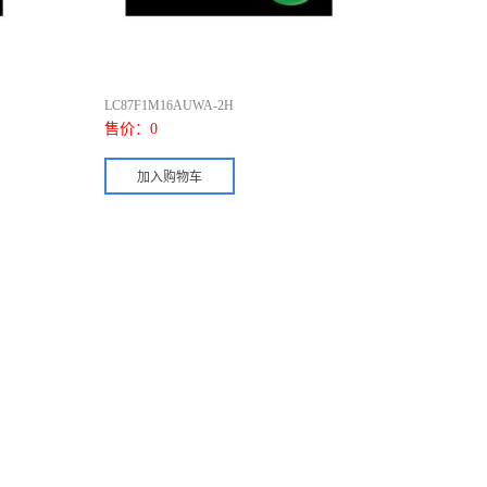
LC87F1M16AUWA-2H
售价：
0