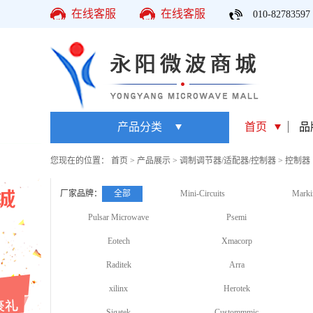
在线客服
在线客服
010-82783597
产品分类
首页
品
您现在的位置：
首页
>
产品展示
>
调制调节器/适配器/控制器
>
控制器
厂家品牌：
全部
Mini-Circuits
Marki
Pulsar Microwave
Psemi
Eotech
Xmacorp
Raditek
Arra
xilinx
Herotek
Sigatek
Custommmic