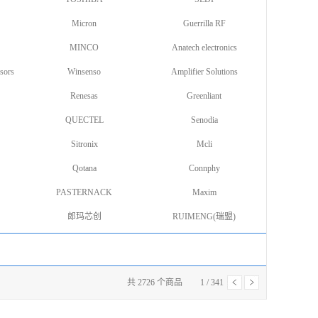
Micron
Guerrilla RF
MINCO
Anatech electronics
sors
Winsenso
Amplifier Solutions
Renesas
Greenliant
QUECTEL
Senodia
Sitronix
Mcli
Qotana
Connphy
PASTERNACK
Maxim
郎玛芯创
RUIMENG(瑞盟)
共
2726
个商品
1
/
341