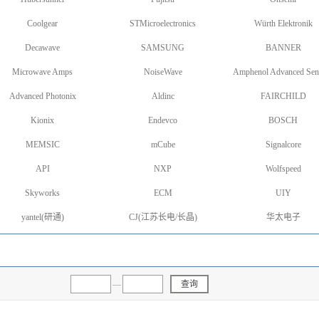
Coolgear
STMicroelectronics
Würth Elektronik
Decawave
SAMSUNG
BANNER
Microwave Amps
NoiseWave
Amphenol Advanced Sen
Advanced Photonix
Aldinc
FAIRCHILD
Kionix
Endevco
BOSCH
MEMSIC
mCube
Signalcore
API
NXP
Wolfspeed
Skyworks
ECM
UIY
yantel(研通)
CJ(江苏长电/长晶)
华太电子
—
查询