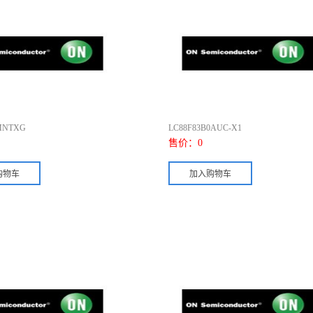
MNTXG
LC88F83B0AUC-X1
售价：
0