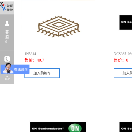
X
客
服
01
1N5314
NCS36510
售价：
40.7
售价：
0