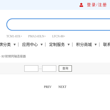
登录/
注册
TCM1-83X+
PMA3-83LN+
LFCN-80+
牌分类
应用中心
定制服务
积分商城
联
>
RF射频同轴连接器
—
查询
PREV
NEXT