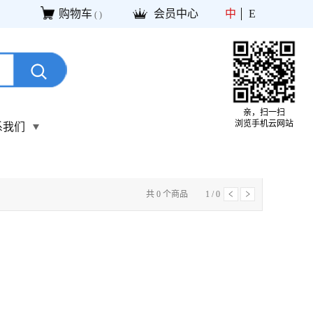
购物车
会员中心
中
E
(
)
亲，扫一扫
浏览手机云网站
系我们
共
0
个商品
1
/
0