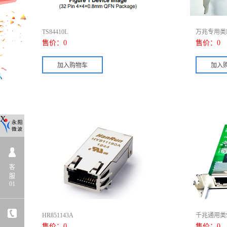
TS84410L
万兆专用类R
售价：
0
售价：
0
X
客
服
01
HR851143A
千兆通用类S
售价：
0
售价：
0