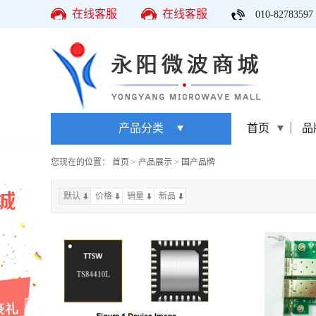
在线客服
在线客服
010-82783597
产品分类
首页
品
您现在的位置：
首页
>
产品展示
>
国产品牌
默认
价格
销量
上一页
新品
下一页