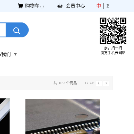
购物车
会员中心
中
E
(
)
亲，扫一扫
浏览手机云网站
系我们
共
3163
个商品
1
/
396