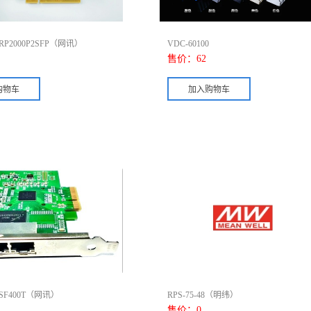
P2000P2SFP（网讯）
VDC-60100
售价：
62
F400T（网讯）
RPS-75-48（明纬）
售价：
0