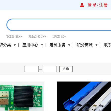
登录/
注册
TCM1-83X+
PMA3-83LN+
LFCN-80+
牌分类
应用中心
定制服务
积分商城
联
—
查询