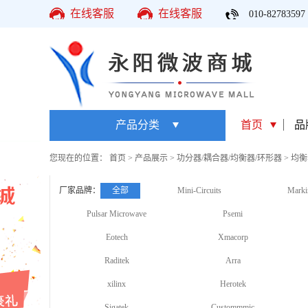
在线客服
在线客服
010-82783597
产品分类
首页
品
您现在的位置：
首页
>
产品展示
>
功分器/耦合器/均衡器/环形器
>
均衡
厂家品牌：
全部
Mini-Circuits
Marki
Pulsar Microwave
Psemi
Eotech
Xmacorp
Raditek
Arra
xilinx
Herotek
Sigatek
Custommmic