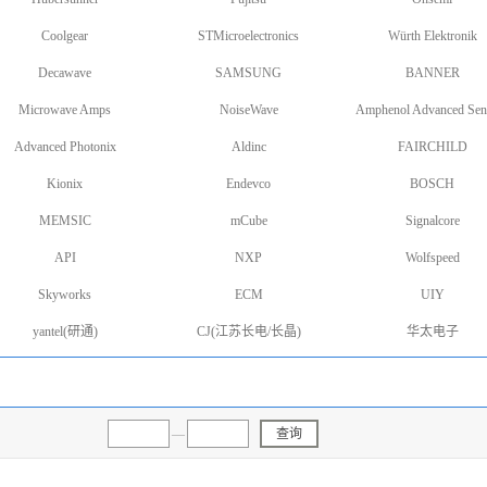
Coolgear
STMicroelectronics
Würth Elektronik
Decawave
SAMSUNG
BANNER
Microwave Amps
NoiseWave
Amphenol Advanced Sen
Advanced Photonix
Aldinc
FAIRCHILD
Kionix
Endevco
BOSCH
MEMSIC
mCube
Signalcore
API
NXP
Wolfspeed
Skyworks
ECM
UIY
yantel(研通)
CJ(江苏长电/长晶)
华太电子
—
查询