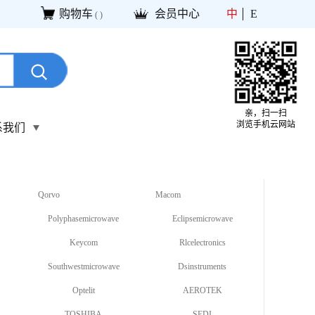
购物车
会员中心
中
E
(
)
亲，扫一扫
浏览手机云网站
系我们
Qorvo
Macom
Polyphasemicrowave
Eclipsemicrowave
Keycom
Rlcelectronics
Southwestmicrowave
Dsinstruments
Optelit
AEROTEK
TOSHIBA
SEDI