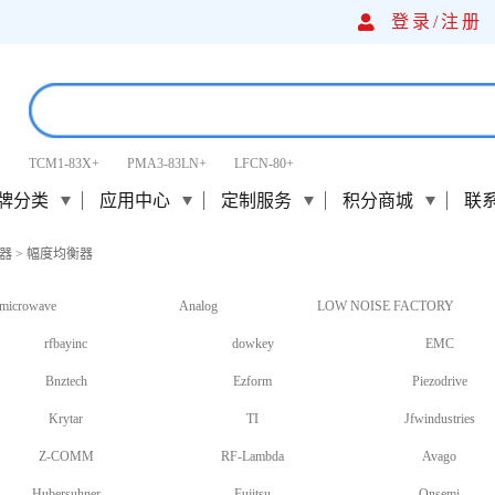
登录/
注册
TCM1-83X+
PMA3-83LN+
LFCN-80+
牌分类
应用中心
定制服务
积分商城
联
器
>
幅度均衡器
microwave
Analog
LOW NOISE FACTORY
rfbayinc
dowkey
EMC
Bnztech
Ezform
Piezodrive
Krytar
TI
Jfwindustries
Z-COMM
RF-Lambda
Avago
Hubersuhner
Fujitsu
Onsemi