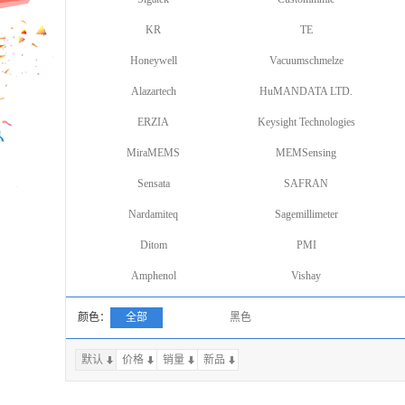
KR
TE
Honeywell
Vacuumschmelze
Alazartech
HuMANDATA LTD.
ERZIA
Keysight Technologies
MiraMEMS
MEMSensing
Sensata
SAFRAN
Nardamiteq
Sagemillimeter
Ditom
PMI
Amphenol
Vishay
颜色：
全部
黑色
默认
价格
销量
上一页
新品
下一页