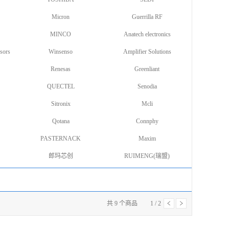
Micron
Guerrilla RF
MINCO
Anatech electronics
sors
Winsenso
Amplifier Solutions
Renesas
Greenliant
QUECTEL
Senodia
Sitronix
Mcli
Qotana
Connphy
PASTERNACK
Maxim
郎玛芯创
RUIMENG(瑞盟)
共
9
个商品
1
/
2