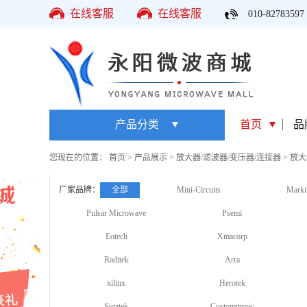
在线客服
在线客服
010-82783597
产品分类
首页
品
您现在的位置：
首页
>
产品展示
>
放大器/滤波器/变压器/连接器
>
放大
厂家品牌：
全部
Mini-Circuits
Marki
Pulsar Microwave
Psemi
Eotech
Xmacorp
Raditek
Arra
xilinx
Herotek
Sigatek
Custommmic