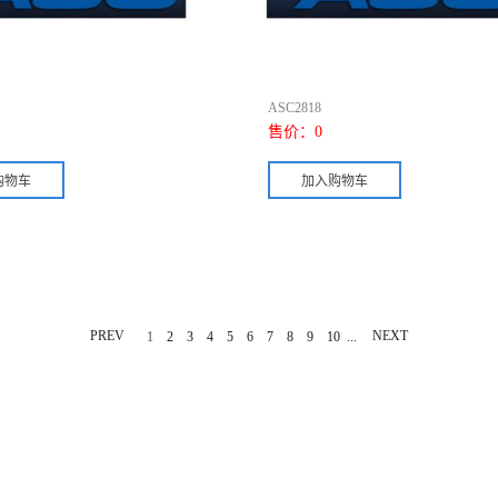
ASC2818
售价：
0
PREV
...
NEXT
1
2
3
4
5
6
7
8
9
10