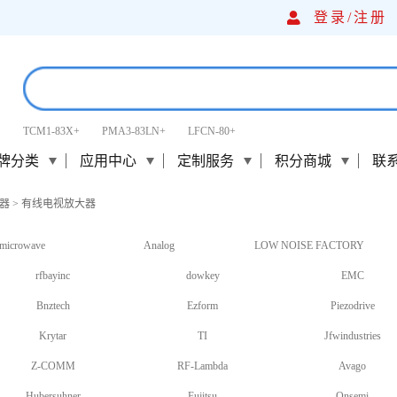
登录/
注册
TCM1-83X+
PMA3-83LN+
LFCN-80+
牌分类
应用中心
定制服务
积分商城
联
器
>
有线电视放大器
microwave
Analog
LOW NOISE FACTORY
rfbayinc
dowkey
EMC
Bnztech
Ezform
Piezodrive
Krytar
TI
Jfwindustries
Z-COMM
RF-Lambda
Avago
Hubersuhner
Fujitsu
Onsemi