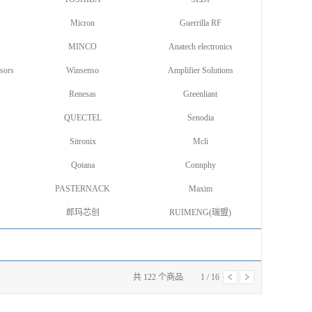
Micron
Guerrilla RF
MINCO
Anatech electronics
sors
Winsenso
Amplifier Solutions
Renesas
Greenliant
QUECTEL
Senodia
Sitronix
Mcli
Qotana
Connphy
PASTERNACK
Maxim
郎玛芯创
RUIMENG(瑞盟)
共
122
个商品
1
/
16