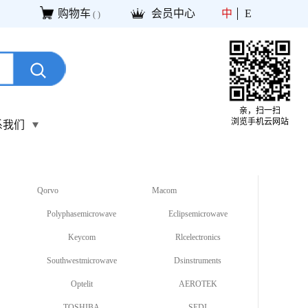
购物车
会员中心
中
E
(
)
亲，扫一扫
浏览手机云网站
系我们
Qorvo
Macom
Polyphasemicrowave
Eclipsemicrowave
Keycom
Rlcelectronics
Southwestmicrowave
Dsinstruments
Optelit
AEROTEK
TOSHIBA
SEDI