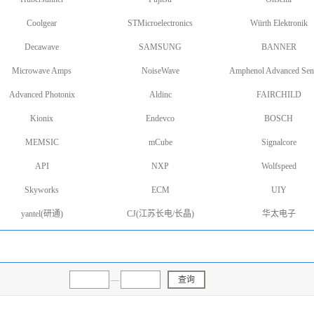
Coolgear
STMicroelectronics
Würth Elektronik
Decawave
SAMSUNG
BANNER
Microwave Amps
NoiseWave
Amphenol Advanced Sen
Advanced Photonix
Aldinc
FAIRCHILD
Kionix
Endevco
BOSCH
MEMSIC
mCube
Signalcore
API
NXP
Wolfspeed
Skyworks
ECM
UIY
yantel(研通)
CJ(江苏长电/长晶)
华太电子
—
查询