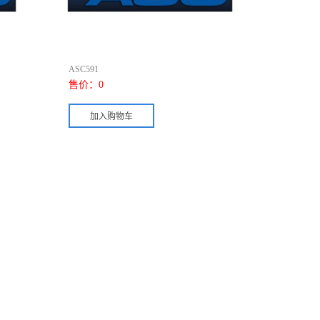
ASC591
售价：
0