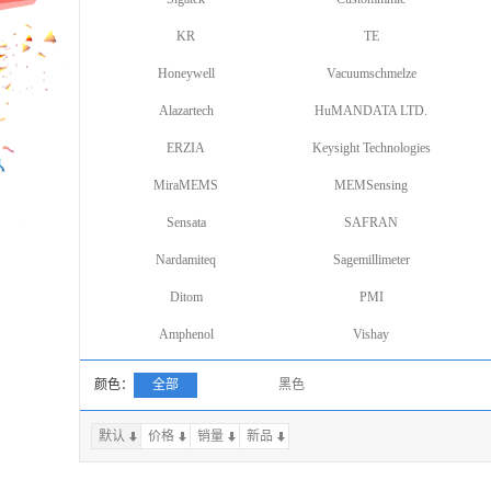
KR
TE
Honeywell
Vacuumschmelze
Alazartech
HuMANDATA LTD.
ERZIA
Keysight Technologies
MiraMEMS
MEMSensing
Sensata
SAFRAN
Nardamiteq
Sagemillimeter
Ditom
PMI
Amphenol
Vishay
颜色：
全部
黑色
默认
价格
销量
上一页
新品
下一页