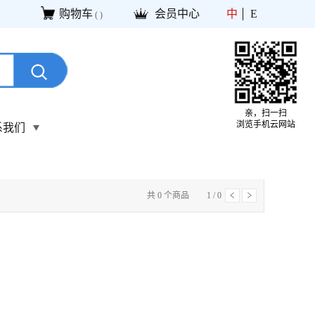
购物车
会员中心
中
E
(
)
亲，扫一扫
浏览手机云网站
系我们
共
0
个商品
1
/
0