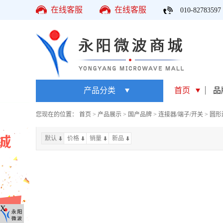
在线客服
在线客服
010-82783597
产品分类
首页
品
您现在的位置：
首页
>
产品展示
>
国产品牌
>
连接器/端子/开关
>
圆形
默认
价格
销量
上一页
新品
下一页
X