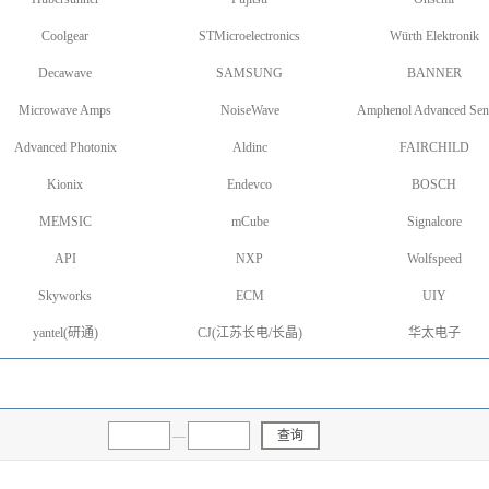
Coolgear
STMicroelectronics
Würth Elektronik
Decawave
SAMSUNG
BANNER
Microwave Amps
NoiseWave
Amphenol Advanced Sen
Advanced Photonix
Aldinc
FAIRCHILD
Kionix
Endevco
BOSCH
MEMSIC
mCube
Signalcore
API
NXP
Wolfspeed
Skyworks
ECM
UIY
yantel(研通)
CJ(江苏长电/长晶)
华太电子
—
查询