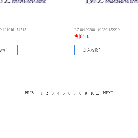
0-121046-151515
BZ-00100300-102030-152220
售价：
0
PREV
...
NEXT
1
2
3
4
5
6
7
8
9
10