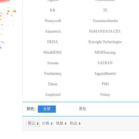
KR
TE
Honeywell
Vacuumschmelze
Alazartech
HuMANDATA LTD.
ERZIA
Keysight Technologies
MiraMEMS
MEMSensing
Sensata
SAFRAN
Nardamiteq
Sagemillimeter
Ditom
PMI
Amphenol
Vishay
颜色：
全部
黑色
默认
价格
销量
上一页
新品
下一页