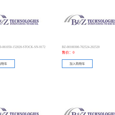
0-061050-152020-STOCK-SN-9172
BZ-00100300-702524-202520
售价：
0