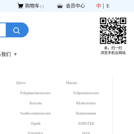
购物车
会员中心
中
E
(
)
亲，扫一扫
浏览手机云网站
系我们
Qorvo
Macom
Polyphasemicrowave
Eclipsemicrowave
Keycom
Rlcelectronics
Southwestmicrowave
Dsinstruments
Optelit
AEROTEK
TOSHIBA
SEDI