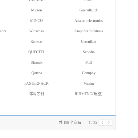
Micron
Guerrilla RF
MINCO
Anatech electronics
sors
Winsenso
Amplifier Solutions
Renesas
Greenliant
QUECTEL
Senodia
Sitronix
Mcli
Qotana
Connphy
PASTERNACK
Maxim
郎玛芯创
RUIMENG(瑞盟)
共
196
个商品
1
/
25