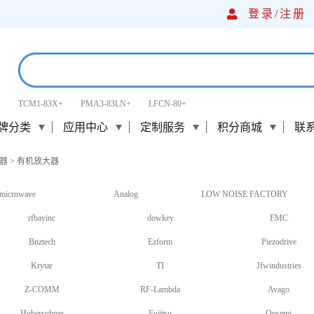
登录/
注册
TCM1-83X+
PMA3-83LN+
LFCN-80+
牌分类
应用中心
定制服务
积分商城
联
器
>
有机放大器
microwave
Analog
LOW NOISE FACTORY
rfbayinc
dowkey
EMC
Bnztech
Ezform
Piezodrive
Krytar
TI
Jfwindustries
Z-COMM
RF-Lambda
Avago
Hubersuhner
Fujitsu
Onsemi