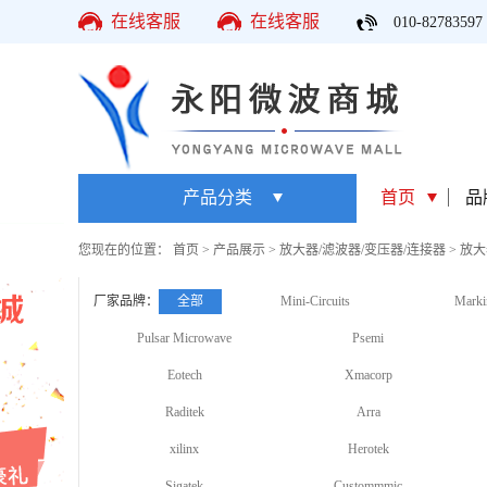
在线客服
在线客服
010-82783597
产品分类
首页
品
您现在的位置：
首页
>
产品展示
>
放大器/滤波器/变压器/连接器
>
放大
厂家品牌：
全部
Mini-Circuits
Marki
Pulsar Microwave
Psemi
Eotech
Xmacorp
Raditek
Arra
xilinx
Herotek
Sigatek
Custommmic