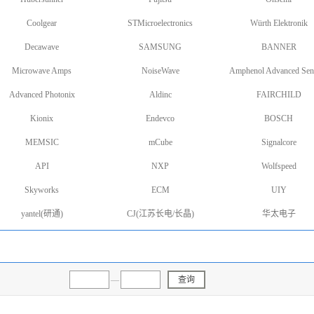
Coolgear
STMicroelectronics
Würth Elektronik
Decawave
SAMSUNG
BANNER
Microwave Amps
NoiseWave
Amphenol Advanced Sen
Advanced Photonix
Aldinc
FAIRCHILD
Kionix
Endevco
BOSCH
MEMSIC
mCube
Signalcore
API
NXP
Wolfspeed
Skyworks
ECM
UIY
yantel(研通)
CJ(江苏长电/长晶)
华太电子
—
查询