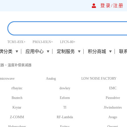
登录/
注册
TCM1-83X+
PMA3-83LN+
LFCN-80+
牌分类
应用中心
定制服务
积分商城
联
减器
>
温度补偿衰减器
microwave
Analog
LOW NOISE FACTORY
rfbayinc
dowkey
EMC
Bnztech
Ezform
Piezodrive
Krytar
TI
Jfwindustries
Z-COMM
RF-Lambda
Avago
Hubersuhner
Fujitsu
Onsemi