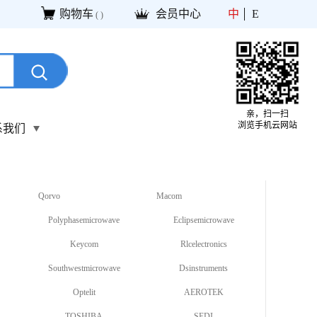
购物车
会员中心
中
E
(
)
亲，扫一扫
浏览手机云网站
系我们
Qorvo
Macom
Polyphasemicrowave
Eclipsemicrowave
Keycom
Rlcelectronics
Southwestmicrowave
Dsinstruments
Optelit
AEROTEK
TOSHIBA
SEDI