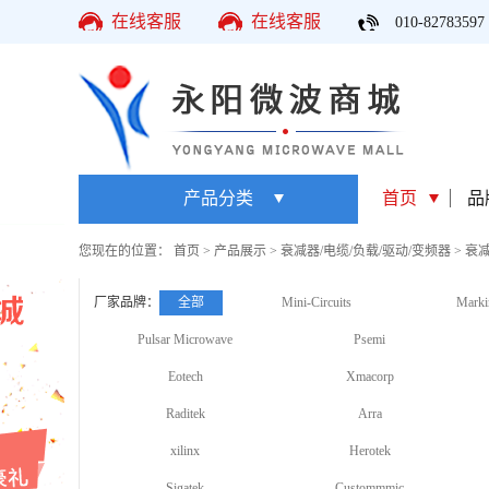
在线客服
在线客服
010-82783597
产品分类
首页
品
您现在的位置：
首页
>
产品展示
>
衰减器/电缆/负载/驱动/变频器
>
衰
厂家品牌：
全部
Mini-Circuits
Marki
Pulsar Microwave
Psemi
Eotech
Xmacorp
Raditek
Arra
xilinx
Herotek
Sigatek
Custommmic