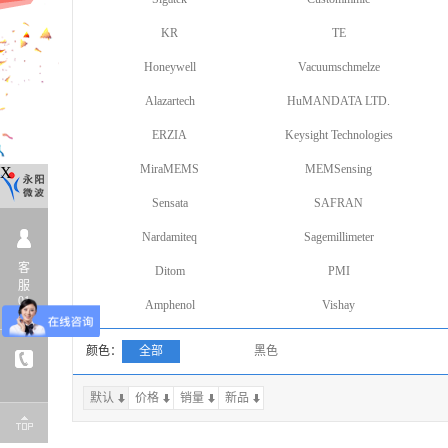
KR
TE
Honeywell
Vacuumschmelze
Alazartech
HuMANDATA LTD.
ERZIA
Keysight Technologies
MiraMEMS
MEMSensing
X
Sensata
SAFRAN
Nardamiteq
Sagemillimeter
客
Ditom
PMI
服
01
Amphenol
Vishay
颜色：
全部
黑色
默认
价格
销量
上一页
新品
下一页