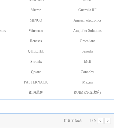
Micron
Guerrilla RF
MINCO
Anatech electronics
sors
Winsenso
Amplifier Solutions
Renesas
Greenliant
QUECTEL
Senodia
Sitronix
Mcli
Qotana
Connphy
PASTERNACK
Maxim
郎玛芯创
RUIMENG(瑞盟)
共
0
个商品
1
/
0