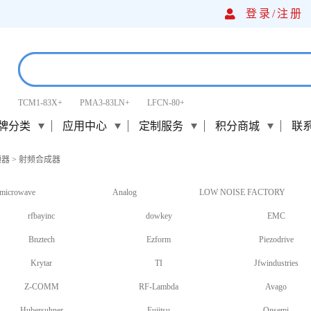
登录/
注册
TCM1-83X+
PMA3-83LN+
LFCN-80+
牌分类
应用中心
定制服务
积分商城
联
频器
>
射频合成器
microwave
Analog
LOW NOISE FACTORY
rfbayinc
dowkey
EMC
Bnztech
Ezform
Piezodrive
Krytar
TI
Jfwindustries
Z-COMM
RF-Lambda
Avago
Hubersuhner
Fujitsu
Onsemi