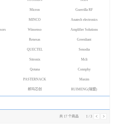
Micron
Guerrilla RF
MINCO
Anatech electronics
sors
Winsenso
Amplifier Solutions
Renesas
Greenliant
QUECTEL
Senodia
Sitronix
Mcli
Qotana
Connphy
PASTERNACK
Maxim
郎玛芯创
RUIMENG(瑞盟)
共
17
个商品
1
/
3