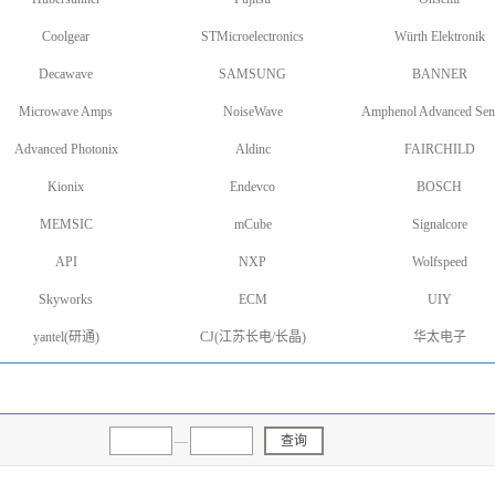
Coolgear
STMicroelectronics
Würth Elektronik
Decawave
SAMSUNG
BANNER
Microwave Amps
NoiseWave
Amphenol Advanced Sen
Advanced Photonix
Aldinc
FAIRCHILD
Kionix
Endevco
BOSCH
MEMSIC
mCube
Signalcore
API
NXP
Wolfspeed
Skyworks
ECM
UIY
yantel(研通)
CJ(江苏长电/长晶)
华太电子
—
查询