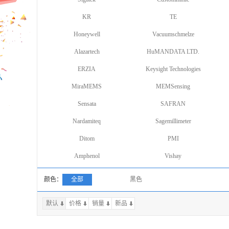
KR
TE
Honeywell
Vacuumschmelze
Alazartech
HuMANDATA LTD.
ERZIA
Keysight Technologies
MiraMEMS
MEMSensing
Sensata
SAFRAN
Nardamiteq
Sagemillimeter
Ditom
PMI
Amphenol
Vishay
颜色：
全部
黑色
默认
价格
销量
上一页
新品
下一页