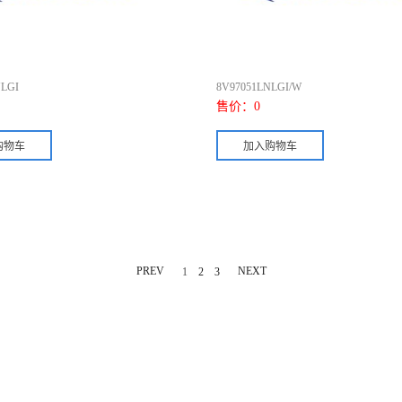
LGI
8V97051LNLGI/W
售价：
0
PREV
NEXT
1
2
3