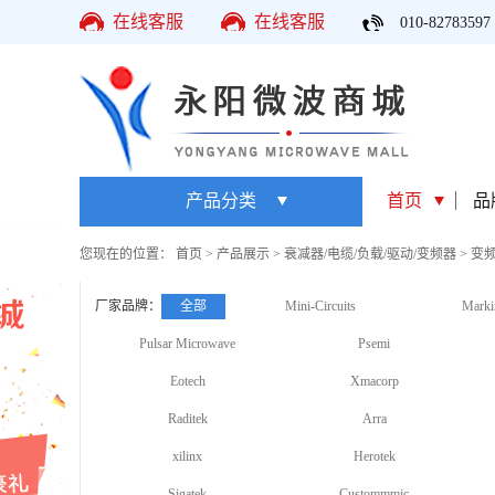
在线客服
在线客服
010-82783597
产品分类
首页
品
您现在的位置：
首页
>
产品展示
>
衰减器/电缆/负载/驱动/变频器
>
变
厂家品牌：
全部
Mini-Circuits
Marki
Pulsar Microwave
Psemi
Eotech
Xmacorp
Raditek
Arra
xilinx
Herotek
Sigatek
Custommmic