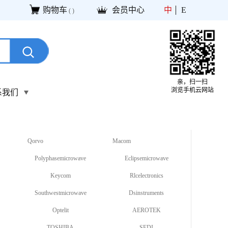
购物车
会员中心
中
E
(
)
亲，扫一扫
浏览手机云网站
系我们
Qorvo
Macom
Polyphasemicrowave
Eclipsemicrowave
Keycom
Rlcelectronics
Southwestmicrowave
Dsinstruments
Optelit
AEROTEK
TOSHIBA
SEDI