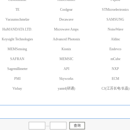
TE
Coolgear
STMicroelectronics
Vacuumschmelze
Decawave
SAMSUNG
HuMANDATA LTD.
Microwave Amps
NoiseWave
Keysight Technologies
Advanced Photonix
Aldinc
MEMSensing
Kionix
Endevco
SAFRAN
MEMSIC
mCube
Sagemillimeter
API
NXP
PMI
Skyworks
ECM
Vishay
yantel(研通)
CJ(江苏长电/长晶)
—
查询