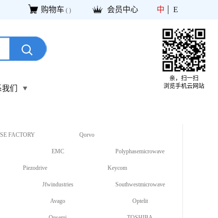
购物车
会员中心
中
E
(
)
亲，扫一扫
浏览手机云网站
系我们
SE FACTORY
Qorvo
EMC
Polyphasemicrowave
Piezodrive
Keycom
Jfwindustries
Southwestmicrowave
Avago
Optelit
Onsemi
TOSHIBA