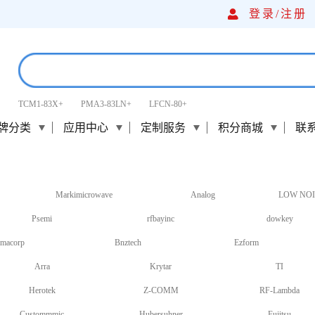
登录/
注册
TCM1-83X+
PMA3-83LN+
LFCN-80+
牌分类
应用中心
定制服务
积分商城
联
Markimicrowave
Analog
LOW NOI
Psemi
rfbayinc
dowkey
macorp
Bnztech
Ezform
Arra
Krytar
TI
Herotek
Z-COMM
RF-Lambda
Custommmic
Hubersuhner
Fujitsu