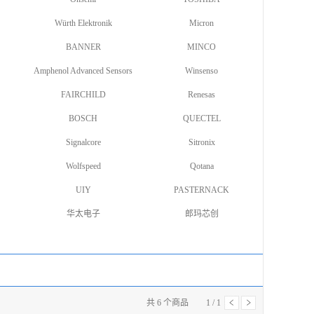
Würth Elektronik
Micron
BANNER
MINCO
Amphenol Advanced Sensors
Winsenso
FAIRCHILD
Renesas
BOSCH
QUECTEL
Signalcore
Sitronix
Wolfspeed
Qotana
UIY
PASTERNACK
华太电子
郎玛芯创
共
6
个商品
1
/
1