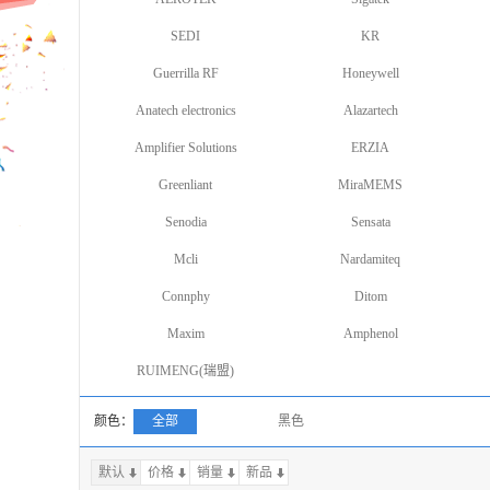
SEDI
KR
Guerrilla RF
Honeywell
Anatech electronics
Alazartech
Amplifier Solutions
ERZIA
Greenliant
MiraMEMS
Senodia
Sensata
Mcli
Nardamiteq
Connphy
Ditom
Maxim
Amphenol
RUIMENG(瑞盟)
颜色：
全部
黑色
默认
价格
销量
上一页
新品
下一页