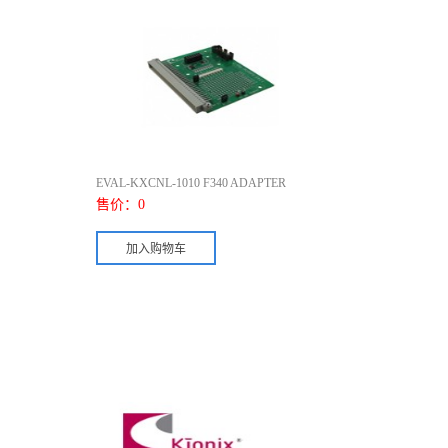
EVAL-KXCNL-1010 F340 ADAPTER
售价：
0