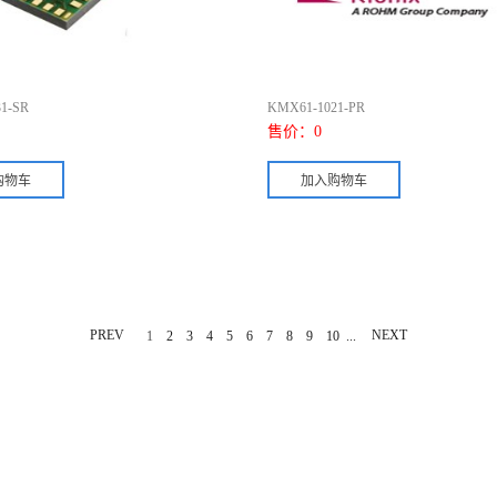
1-SR
KMX61-1021-PR
售价：
0
PREV
...
NEXT
1
2
3
4
5
6
7
8
9
10