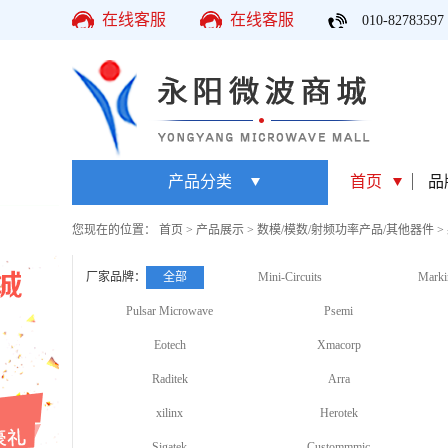
在线客服
在线客服
010-82783597
产品分类
首页
品
您现在的位置：
首页
>
产品展示
>
数模/模数/射频功率产品/其他器件
>
厂家品牌：
全部
Mini-Circuits
Marki
Pulsar Microwave
Psemi
Eotech
Xmacorp
Raditek
Arra
xilinx
Herotek
Sigatek
Custommmic