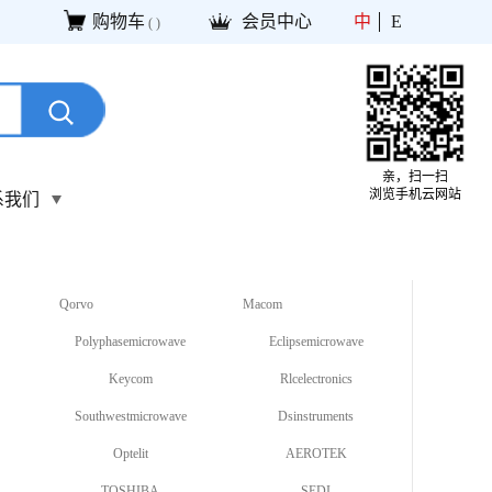
购物车
会员中心
中
E
(
)
亲，扫一扫
浏览手机云网站
系我们
Qorvo
Macom
Polyphasemicrowave
Eclipsemicrowave
Keycom
Rlcelectronics
Southwestmicrowave
Dsinstruments
Optelit
AEROTEK
TOSHIBA
SEDI