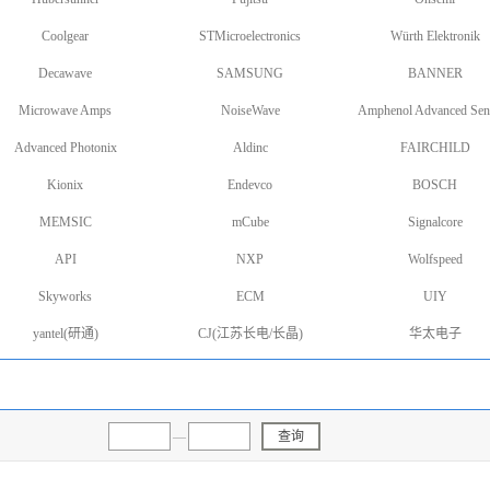
Coolgear
STMicroelectronics
Würth Elektronik
Decawave
SAMSUNG
BANNER
Microwave Amps
NoiseWave
Amphenol Advanced Sen
Advanced Photonix
Aldinc
FAIRCHILD
Kionix
Endevco
BOSCH
MEMSIC
mCube
Signalcore
API
NXP
Wolfspeed
Skyworks
ECM
UIY
yantel(研通)
CJ(江苏长电/长晶)
华太电子
—
查询