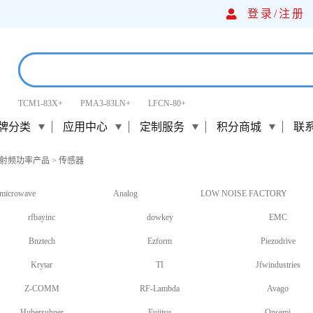
登录/
注册
TCM1-83X+
PMA3-83LN+
LFCN-80+
牌分类
应用中心
定制服务
积分商城
联
射频功率产品
>
传感器
microwave
Analog
LOW NOISE FACTORY
rfbayinc
dowkey
EMC
Bnztech
Ezform
Piezodrive
Krytar
TI
Jfwindustries
Z-COMM
RF-Lambda
Avago
Hubersuhner
Fujitsu
Onsemi