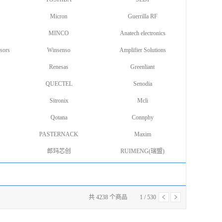
Micron
Guerrilla RF
MINCO
Anatech electronics
sors
Winsenso
Amplifier Solutions
Renesas
Greenliant
QUECTEL
Senodia
Sitronix
Mcli
Qotana
Connphy
PASTERNACK
Maxim
郎玛芯创
RUIMENG(瑞盟)
共
4238
个商品
1
/
530