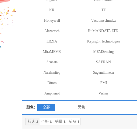
KR
TE
Honeywell
Vacuumschmelze
Alazartech
HuMANDATA LTD.
ERZIA
Keysight Technologies
MiraMEMS
MEMSensing
Sensata
SAFRAN
Nardamiteq
Sagemillimeter
Ditom
PMI
Amphenol
Vishay
颜色：
全部
黑色
默认
价格
销量
上一页
新品
下一页