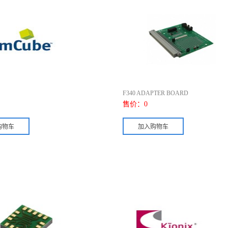
F340 ADAPTER BOARD
售价：
0