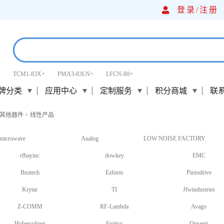
登录/
注册
TCM1-83X+
PMA3-83LN+
LFCN-80+
牌分类
应用中心
定制服务
积分商城
联
其他器件
>
线性产品
microwave
Analog
LOW NOISE FACTORY
rfbayinc
dowkey
EMC
Bnztech
Ezform
Piezodrive
Krytar
TI
Jfwindustries
Z-COMM
RF-Lambda
Avago
Hubersuhner
Fujitsu
Onsemi