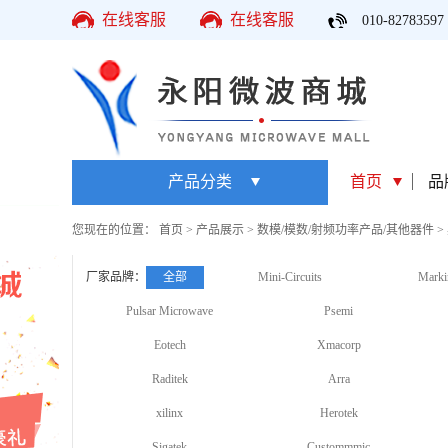
在线客服
在线客服
010-82783597
产品分类
首页
品
您现在的位置：
首页
>
产品展示
>
数模/模数/射频功率产品/其他器件
>
厂家品牌：
全部
Mini-Circuits
Marki
Pulsar Microwave
Psemi
Eotech
Xmacorp
Raditek
Arra
xilinx
Herotek
Sigatek
Custommmic