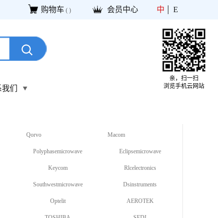
购物车
会员中心
中
E
(
)
亲，扫一扫
浏览手机云网站
系我们
Qorvo
Macom
Polyphasemicrowave
Eclipsemicrowave
Keycom
Rlcelectronics
Southwestmicrowave
Dsinstruments
Optelit
AEROTEK
TOSHIBA
SEDI