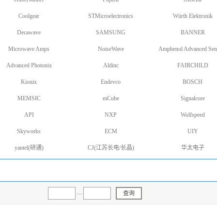
Coolgear
STMicroelectronics
Würth Elektronik
Decawave
SAMSUNG
BANNER
Microwave Amps
NoiseWave
Amphenol Advanced Sen
Advanced Photonix
Aldinc
FAIRCHILD
Kionix
Endevco
BOSCH
MEMSIC
mCube
Signalcore
API
NXP
Wolfspeed
Skyworks
ECM
UIY
yantel(研通)
CJ(江苏长电/长晶)
华太电子
—
查询