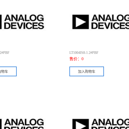
.2#PBF
LT1004IS8-1.2#PBF
售价：
0