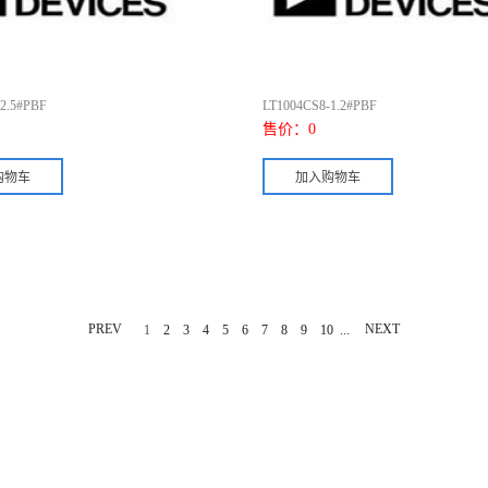
2.5#PBF
LT1004CS8-1.2#PBF
售价：
0
PREV
...
NEXT
1
2
3
4
5
6
7
8
9
10