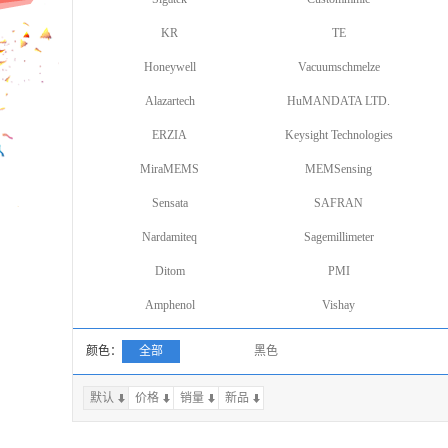
KR
TE
Honeywell
Vacuumschmelze
Alazartech
HuMANDATA LTD.
ERZIA
Keysight Technologies
MiraMEMS
MEMSensing
Sensata
SAFRAN
Nardamiteq
Sagemillimeter
Ditom
PMI
Amphenol
Vishay
颜色：
全部
黑色
默认
价格
销量
上一页
新品
下一页