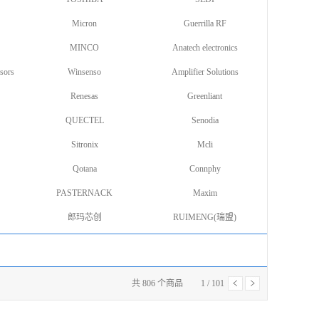
Micron
Guerrilla RF
MINCO
Anatech electronics
sors
Winsenso
Amplifier Solutions
Renesas
Greenliant
QUECTEL
Senodia
Sitronix
Mcli
Qotana
Connphy
PASTERNACK
Maxim
郎玛芯创
RUIMENG(瑞盟)
共
806
个商品
1
/
101