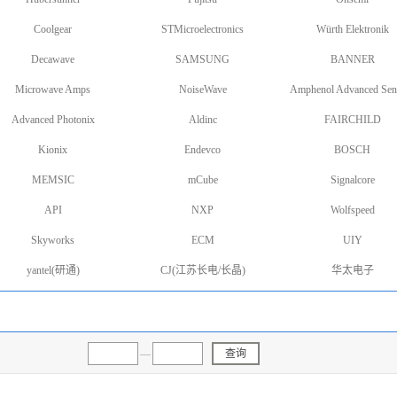
Coolgear
STMicroelectronics
Würth Elektronik
Decawave
SAMSUNG
BANNER
Microwave Amps
NoiseWave
Amphenol Advanced Sen
Advanced Photonix
Aldinc
FAIRCHILD
Kionix
Endevco
BOSCH
MEMSIC
mCube
Signalcore
API
NXP
Wolfspeed
Skyworks
ECM
UIY
yantel(研通)
CJ(江苏长电/长晶)
华太电子
—
查询