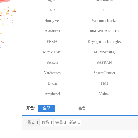
KR
TE
Honeywell
Vacuumschmelze
Alazartech
HuMANDATA LTD.
ERZIA
Keysight Technologies
MiraMEMS
MEMSensing
Sensata
SAFRAN
Nardamiteq
Sagemillimeter
Ditom
PMI
Amphenol
Vishay
颜色：
全部
黑色
默认
价格
销量
上一页
新品
下一页