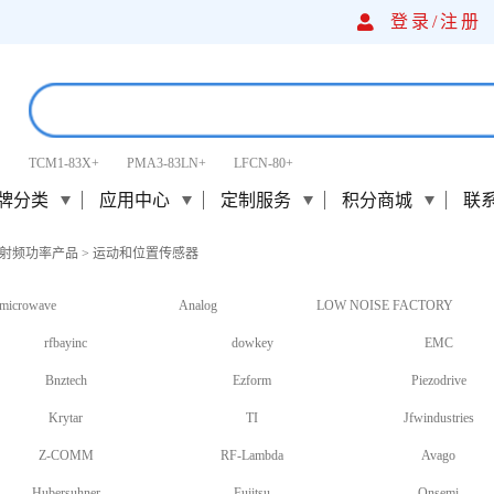
登录/
注册
TCM1-83X+
PMA3-83LN+
LFCN-80+
牌分类
应用中心
定制服务
积分商城
联
射频功率产品
>
运动和位置传感器
microwave
Analog
LOW NOISE FACTORY
rfbayinc
dowkey
EMC
Bnztech
Ezform
Piezodrive
Krytar
TI
Jfwindustries
Z-COMM
RF-Lambda
Avago
Hubersuhner
Fujitsu
Onsemi