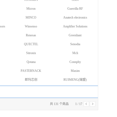
Micron
Guerrilla RF
MINCO
Anatech electronics
sors
Winsenso
Amplifier Solutions
Renesas
Greenliant
QUECTEL
Senodia
Sitronix
Mcli
Qotana
Connphy
PASTERNACK
Maxim
郎玛芯创
RUIMENG(瑞盟)
共
131
个商品
1
/
17