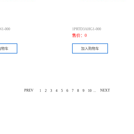
1-000
1PRTD3AHG1-000
售价：
0
PREV
...
NEXT
1
2
3
4
5
6
7
8
9
10