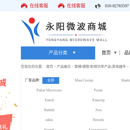
在线客服
在线客服
010-82783597
产品分类
首页
品
您现在的位置：
首页
>
产品展示
>
数模/模数/射频功率产品/其他器件
>
厂家品牌：
全部
Mini-Circuits
Marki
Pulsar Microwave
Psemi
Eotech
Xmacorp
Raditek
Arra
xilinx
Herotek
Sigatek
Custommmic