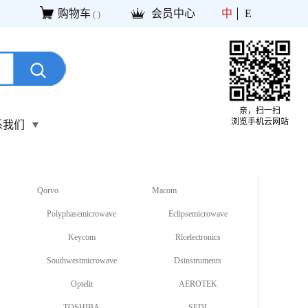
购物车
会员中心
中
E
(
)
亲，扫一扫
浏览手机云网站
系我们
Qorvo
Macom
Polyphasemicrowave
Eclipsemicrowave
Keycom
Rlcelectronics
Southwestmicrowave
Dsinstruments
Optelit
AEROTEK
TOSHIBA
SEDI