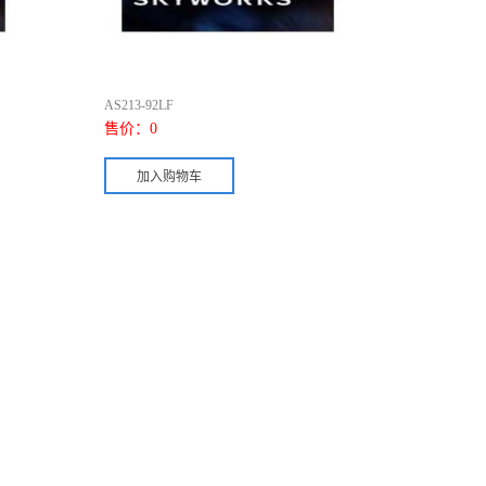
AS213-92LF
售价：
0