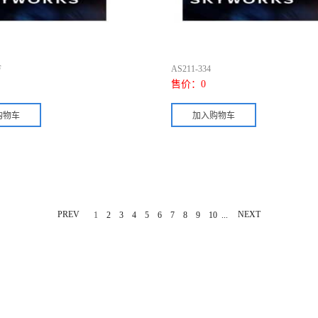
F
AS211-334
售价：
0
PREV
...
NEXT
1
2
3
4
5
6
7
8
9
10