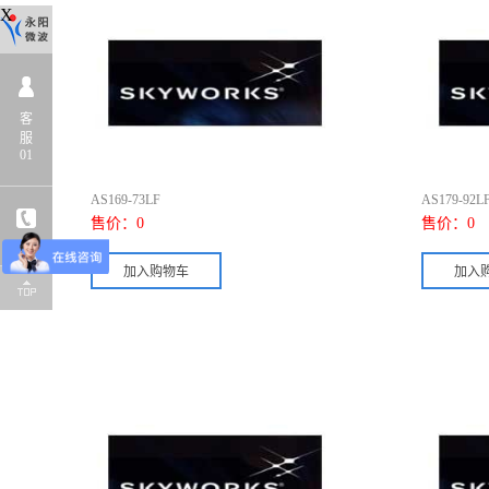
X
客
服
01
AS169-73LF
AS179-92L
售价：
0
售价：
0