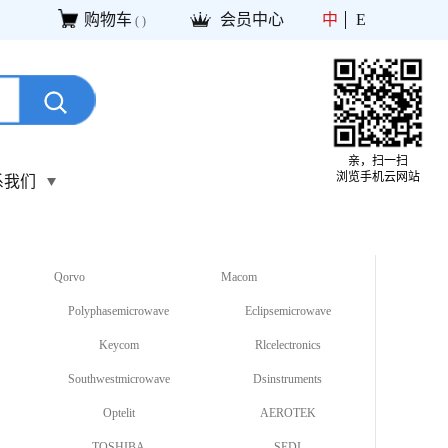
购物车
会员中心
中
E
(
)
亲，扫一扫
浏览手机云网站
系我们
Qorvo
Macom
Polyphasemicrowave
Eclipsemicrowave
Keycom
Rlcelectronics
Southwestmicrowave
Dsinstruments
Optelit
AEROTEK
TOSHIBA
SEDI