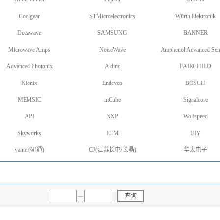
Coolgear
STMicroelectronics
Würth Elektronik
Decawave
SAMSUNG
BANNER
Microwave Amps
NoiseWave
Amphenol Advanced Sen
Advanced Photonix
Aldinc
FAIRCHILD
Kionix
Endevco
BOSCH
MEMSIC
mCube
Signalcore
API
NXP
Wolfspeed
Skyworks
ECM
UIY
yantel(研通)
CJ(江苏长电/长晶)
华太电子
—
查询