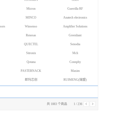
Micron
Guerrilla RF
MINCO
Anatech electronics
sors
Winsenso
Amplifier Solutions
Renesas
Greenliant
QUECTEL
Senodia
Sitronix
Mcli
Qotana
Connphy
PASTERNACK
Maxim
郎玛芯创
RUIMENG(瑞盟)
共
1883
个商品
1
/
236