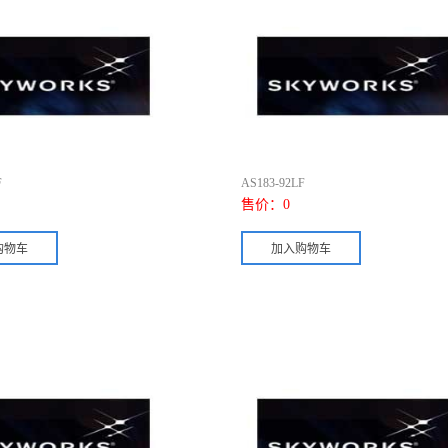
F
AS183-92LF
售价：
0