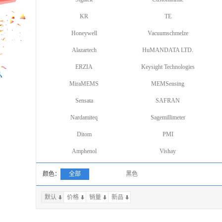
KR
TE
Honeywell
Vacuumschmelze
Alazartech
HuMANDATA LTD.
ERZIA
Keysight Technologies
MiraMEMS
MEMSensing
Sensata
SAFRAN
Nardamiteq
Sagemillimeter
Ditom
PMI
Amphenol
Vishay
颜色：
全部
黑色
默认
价格
销量
上一页
新品
下一页