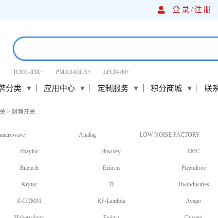
登录/
注册
TCM1-83X+
PMA3-83LN+
LFCN-80+
牌分类
应用中心
定制服务
积分商城
联
关
>
射频开关
microwave
Analog
LOW NOISE FACTORY
rfbayinc
dowkey
EMC
Bnztech
Ezform
Piezodrive
Krytar
TI
Jfwindustries
Z-COMM
RF-Lambda
Avago
Hubersuhner
Fujitsu
Onsemi