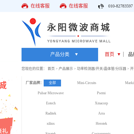
在线客服
在线客服
010-82783597
产品分类
首页
品
您现在的位置：
首页
>
产品展示
>
功率检测器/开关/晶体管/分压器
>
开
厂家品牌：
全部
Mini-Circuits
Marki
Pulsar Microwave
Psemi
Eotech
Xmacorp
Raditek
Arra
xilinx
Herotek
Sigatek
Custommmic