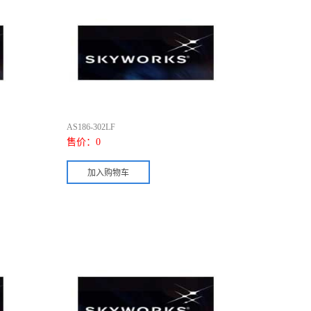
AS186-302LF
售价：
0