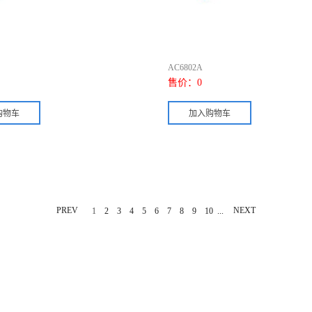
AC6802A
售价：
0
PREV
...
NEXT
1
2
3
4
5
6
7
8
9
10