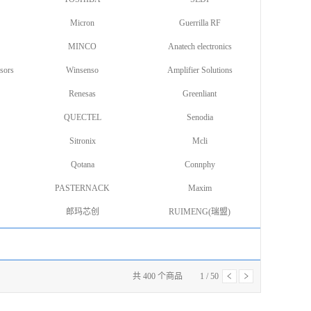
Micron
Guerrilla RF
MINCO
Anatech electronics
sors
Winsenso
Amplifier Solutions
Renesas
Greenliant
QUECTEL
Senodia
Sitronix
Mcli
Qotana
Connphy
PASTERNACK
Maxim
郎玛芯创
RUIMENG(瑞盟)
共
400
个商品
1
/
50