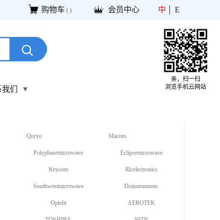
购物车
会员中心
中
E
(
)
亲，扫一扫
浏览手机云网站
系我们
Qorvo
Macom
Polyphasemicrowave
Eclipsemicrowave
Keycom
Rlcelectronics
Southwestmicrowave
Dsinstruments
Optelit
AEROTEK
TOSHIBA
SEDI