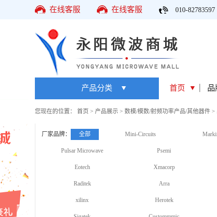
在线客服
在线客服
010-82783597
产品分类
首页
品
您现在的位置：
首页
>
产品展示
>
数模/模数/射频功率产品/其他器件
>
厂家品牌：
全部
Mini-Circuits
Marki
Pulsar Microwave
Psemi
Eotech
Xmacorp
Raditek
Arra
xilinx
Herotek
Sigatek
Custommmic