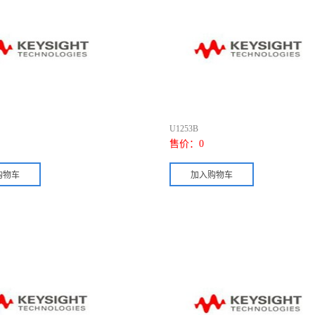
U1253B
售价：
0