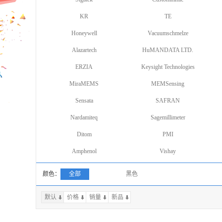
KR
TE
Honeywell
Vacuumschmelze
Alazartech
HuMANDATA LTD.
ERZIA
Keysight Technologies
MiraMEMS
MEMSensing
Sensata
SAFRAN
Nardamiteq
Sagemillimeter
Ditom
PMI
Amphenol
Vishay
颜色：
全部
黑色
默认
价格
销量
上一页
新品
下一页