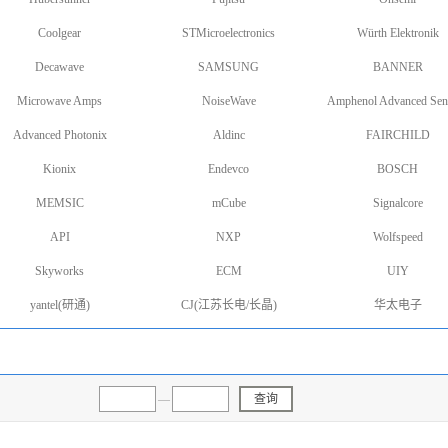
Coolgear
STMicroelectronics
Würth Elektronik
Decawave
SAMSUNG
BANNER
Microwave Amps
NoiseWave
Amphenol Advanced Sen
Advanced Photonix
Aldinc
FAIRCHILD
Kionix
Endevco
BOSCH
MEMSIC
mCube
Signalcore
API
NXP
Wolfspeed
Skyworks
ECM
UIY
yantel(研通)
CJ(江苏长电/长晶)
华太电子
—
查询