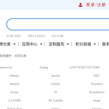
登录/
注册
TCM1-83X+
PMA3-83LN+
LFCN-80+
牌分类
应用中心
定制服务
积分商城
联
其他器件
>
台式仪表
microwave
Analog
LOW NOISE FACTORY
rfbayinc
dowkey
EMC
Bnztech
Ezform
Piezodrive
Krytar
TI
Jfwindustries
Z-COMM
RF-Lambda
Avago
Hubersuhner
Fujitsu
Onsemi