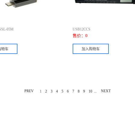
SSL-05M
USB12CCS
售价：
0
PREV
...
NEXT
1
2
3
4
5
6
7
8
9
10