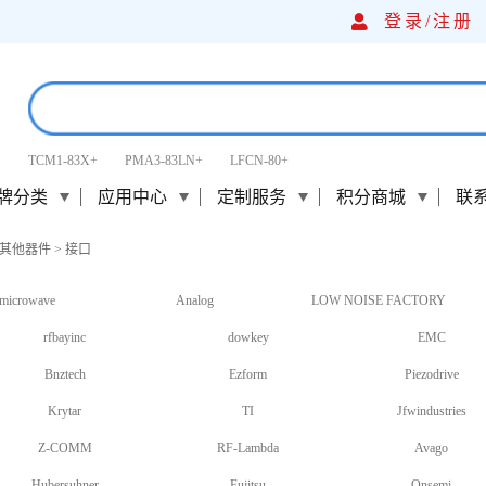
登录/
注册
TCM1-83X+
PMA3-83LN+
LFCN-80+
牌分类
应用中心
定制服务
积分商城
联
其他器件
>
接口
microwave
Analog
LOW NOISE FACTORY
rfbayinc
dowkey
EMC
Bnztech
Ezform
Piezodrive
Krytar
TI
Jfwindustries
Z-COMM
RF-Lambda
Avago
Hubersuhner
Fujitsu
Onsemi