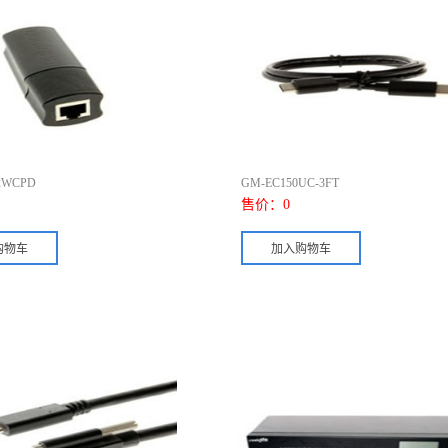
2WCPD
GM-EC150UC-3FT
售价：
0