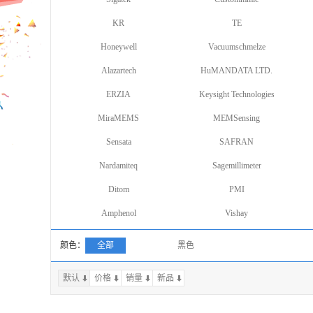
KR
TE
Honeywell
Vacuumschmelze
Alazartech
HuMANDATA LTD.
ERZIA
Keysight Technologies
MiraMEMS
MEMSensing
Sensata
SAFRAN
Nardamiteq
Sagemillimeter
Ditom
PMI
Amphenol
Vishay
颜色：
全部
黑色
默认
价格
销量
上一页
新品
下一页