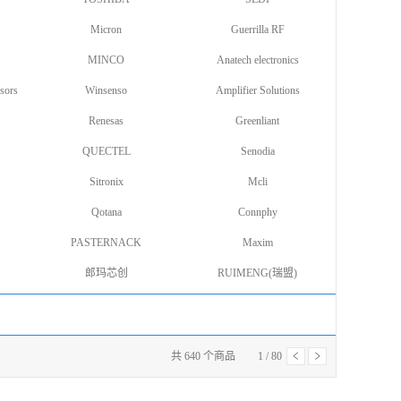
Micron
Guerrilla RF
MINCO
Anatech electronics
sors
Winsenso
Amplifier Solutions
Renesas
Greenliant
QUECTEL
Senodia
Sitronix
Mcli
Qotana
Connphy
PASTERNACK
Maxim
郎玛芯创
RUIMENG(瑞盟)
共
640
个商品
1
/
80