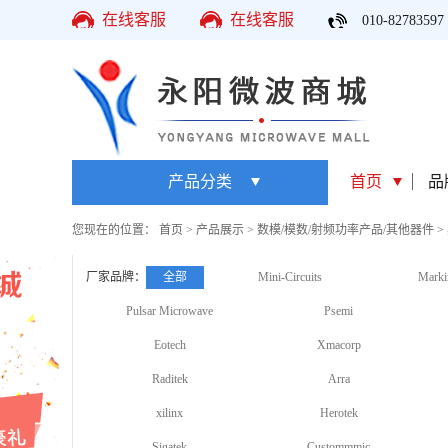
在线客服
在线客服
010-82783597
产品分类
首页
品
您现在的位置：
首页
>
产品展示
>
数模/模数/射频功率产品/其他器件
>
厂家品牌：
全部
Mini-Circuits
Marki
Pulsar Microwave
Psemi
Eotech
Xmacorp
Raditek
Arra
xilinx
Herotek
Sigatek
Custommmic