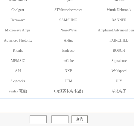
Coolgear
STMicroelectronics
Würth Elektronik
Decawave
SAMSUNG
BANNER
Microwave Amps
NoiseWave
Amphenol Advanced Sen
Advanced Photonix
Aldinc
FAIRCHILD
Kionix
Endevco
BOSCH
MEMSIC
mCube
Signalcore
API
NXP
Wolfspeed
Skyworks
ECM
UIY
yantel(研通)
CJ(江苏长电/长晶)
华太电子
—
查询