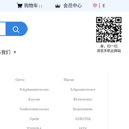
购物车
会员中心
中
E
(
)
亲，扫一扫
浏览手机云网站
系我们
Qorvo
Macom
Polyphasemicrowave
Eclipsemicrowave
Keycom
Rlcelectronics
Southwestmicrowave
Dsinstruments
Optelit
AEROTEK
TOSHIBA
SEDI