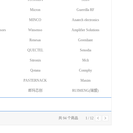
Micron
Guerrilla RF
MINCO
Anatech electronics
sors
Winsenso
Amplifier Solutions
Renesas
Greenliant
QUECTEL
Senodia
Sitronix
Mcli
Qotana
Connphy
PASTERNACK
Maxim
郎玛芯创
RUIMENG(瑞盟)
共
94
个商品
1
/
12