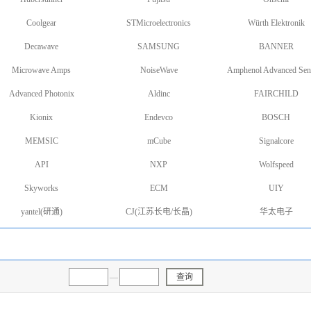
Coolgear
STMicroelectronics
Würth Elektronik
Decawave
SAMSUNG
BANNER
Microwave Amps
NoiseWave
Amphenol Advanced Sen
Advanced Photonix
Aldinc
FAIRCHILD
Kionix
Endevco
BOSCH
MEMSIC
mCube
Signalcore
API
NXP
Wolfspeed
Skyworks
ECM
UIY
yantel(研通)
CJ(江苏长电/长晶)
华太电子
—
查询