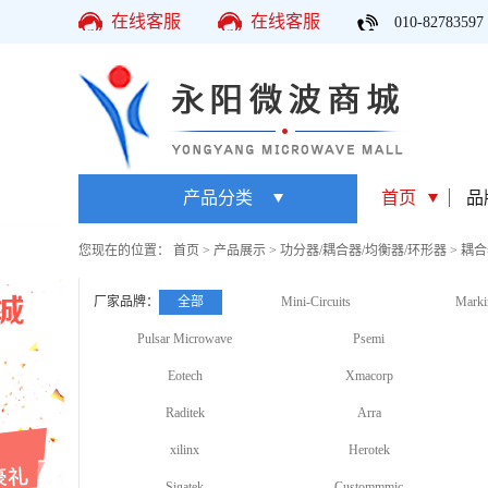
在线客服
在线客服
010-82783597
产品分类
首页
品
您现在的位置：
首页
>
产品展示
>
功分器/耦合器/均衡器/环形器
>
耦合
厂家品牌：
全部
Mini-Circuits
Marki
Pulsar Microwave
Psemi
Eotech
Xmacorp
Raditek
Arra
xilinx
Herotek
Sigatek
Custommmic