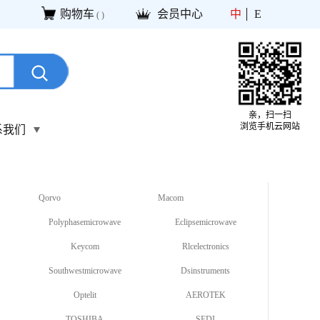
购物车
会员中心
中
E
(
)
亲，扫一扫
浏览手机云网站
系我们
Qorvo
Macom
Polyphasemicrowave
Eclipsemicrowave
Keycom
Rlcelectronics
Southwestmicrowave
Dsinstruments
Optelit
AEROTEK
TOSHIBA
SEDI