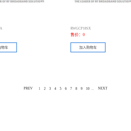
A
RWGCP18SX
售价：
0
PREV
...
NEXT
1
2
3
4
5
6
7
8
9
10