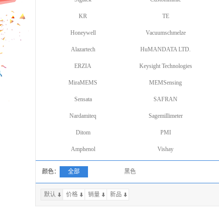
KR
TE
Honeywell
Vacuumschmelze
Alazartech
HuMANDATA LTD.
ERZIA
Keysight Technologies
MiraMEMS
MEMSensing
Sensata
SAFRAN
Nardamiteq
Sagemillimeter
Ditom
PMI
Amphenol
Vishay
颜色：
全部
黑色
默认
价格
销量
上一页
新品
下一页