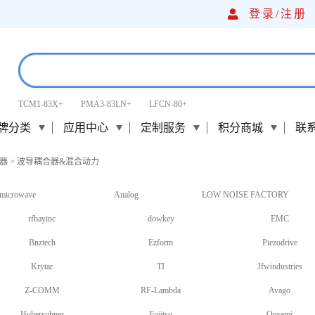
登录/
注册
TCM1-83X+
PMA3-83LN+
LFCN-80+
牌分类
应用中心
定制服务
积分商城
联
器
>
波导耦合器&混合动力
microwave
Analog
LOW NOISE FACTORY
rfbayinc
dowkey
EMC
Bnztech
Ezform
Piezodrive
Krytar
TI
Jfwindustries
Z-COMM
RF-Lambda
Avago
Hubersuhner
Fujitsu
Onsemi