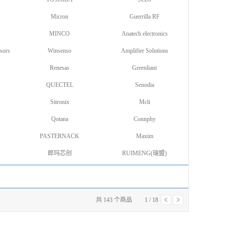
Micron
Guerrilla RF
MINCO
Anatech electronics
sors
Winsenso
Amplifier Solutions
Renesas
Greenliant
QUECTEL
Senodia
Sitronix
Mcli
Qotana
Connphy
PASTERNACK
Maxim
郎玛芯创
RUIMENG(瑞盟)
共
143
个商品
1
/
18