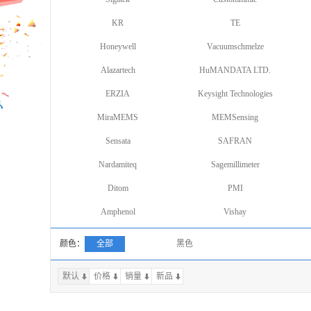
KR
TE
Honeywell
Vacuumschmelze
Alazartech
HuMANDATA LTD.
ERZIA
Keysight Technologies
MiraMEMS
MEMSensing
Sensata
SAFRAN
Nardamiteq
Sagemillimeter
Ditom
PMI
Amphenol
Vishay
颜色：
全部
黑色
默认
价格
销量
上一页
新品
下一页