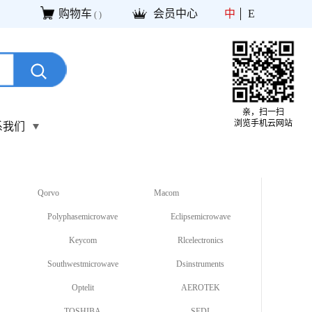
购物车
会员中心
中
E
(
)
亲，扫一扫
浏览手机云网站
系我们
Qorvo
Macom
Polyphasemicrowave
Eclipsemicrowave
Keycom
Rlcelectronics
Southwestmicrowave
Dsinstruments
Optelit
AEROTEK
TOSHIBA
SEDI