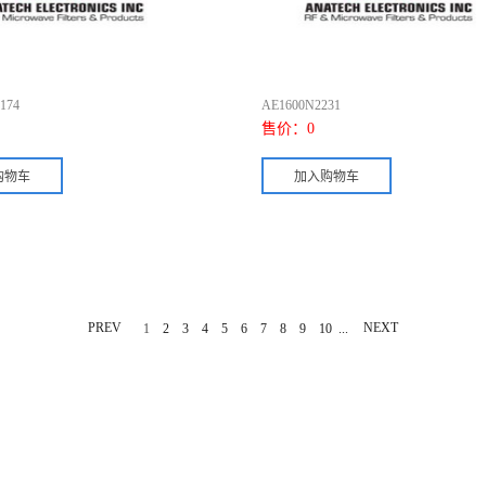
174
AE1600N2231
售价：
0
PREV
...
NEXT
1
2
3
4
5
6
7
8
9
10