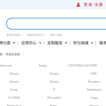
登录/
注册
TCM1-83X+
PMA3-83LN+
LFCN-80+
牌分类
应用中心
定制服务
积分商城
联
器
>
陷波滤波器
microwave
Analog
LOW NOISE FACTORY
rfbayinc
dowkey
EMC
Bnztech
Ezform
Piezodrive
Krytar
TI
Jfwindustries
Z-COMM
RF-Lambda
Avago
Hubersuhner
Fujitsu
Onsemi