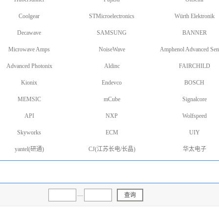
Coolgear
STMicroelectronics
Würth Elektronik
Decawave
SAMSUNG
BANNER
Microwave Amps
NoiseWave
Amphenol Advanced Sen
Advanced Photonix
Aldinc
FAIRCHILD
Kionix
Endevco
BOSCH
MEMSIC
mCube
Signalcore
API
NXP
Wolfspeed
Skyworks
ECM
UIY
yantel(研通)
CJ(江苏长电/长晶)
华太电子
—
查询