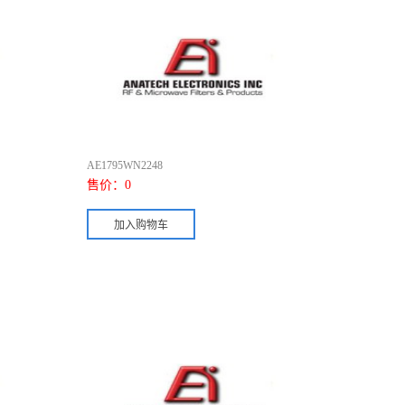
AE1795WN2248
售价：
0