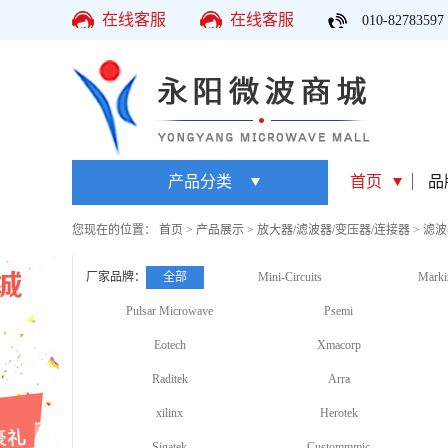
在线客服
在线客服
010-82783597
产品分类
首页
品
您现在的位置：
首页
>
产品展示
>
放大器/滤波器/变压器/连接器
>
滤波
厂家品牌：
全部
Mini-Circuits
Marki
Pulsar Microwave
Psemi
Eotech
Xmacorp
Raditek
Arra
xilinx
Herotek
Sigatek
Custommmic