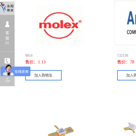
X
客
服
01
9014
132136
售价：
1.13
售价：
78