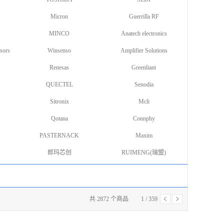
Micron
Guerrilla RF
MINCO
Anatech electronics
sors
Winsenso
Amplifier Solutions
Renesas
Greenliant
QUECTEL
Senodia
Sitronix
Mcli
Qotana
Connphy
PASTERNACK
Maxim
郎玛芯创
RUIMENG(瑞盟)
共
2872
个商品
1
/
359