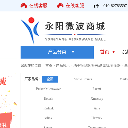
在线客服
在线客服
010-82783597
产品分类
首页
品
您现在的位置：
首页
>
产品展示
>
功率检测器/开关/晶体管/分压器
>
晶
厂家品牌：
全部
Mini-Circuits
Marki
Pulsar Microwave
Psemi
Eotech
Xmacorp
Raditek
Arra
xilinx
Herotek
Sigatek
Custommmic