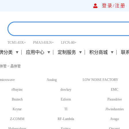
登录/
注册
TCM1-83X+
PMA3-83LN+
LFCN-80+
牌分类
应用中心
定制服务
积分商城
联
体管
>
晶体管
microwave
Analog
LOW NOISE FACTORY
rfbayinc
dowkey
EMC
Bnztech
Ezform
Piezodrive
Krytar
TI
Jfwindustries
Z-COMM
RF-Lambda
Avago
Hubersuhner
Fujitsu
Onsemi