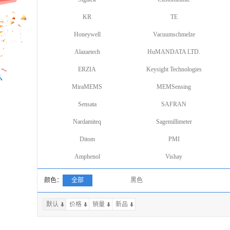
KR
TE
Honeywell
Vacuumschmelze
Alazartech
HuMANDATA LTD.
ERZIA
Keysight Technologies
MiraMEMS
MEMSensing
Sensata
SAFRAN
Nardamiteq
Sagemillimeter
Ditom
PMI
Amphenol
Vishay
颜色：
全部
黑色
默认
价格
销量
上一页
新品
下一页