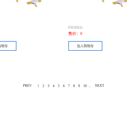
FSU01LG
售价：
0
PREV
...
NEXT
1
2
3
4
5
6
7
8
9
10