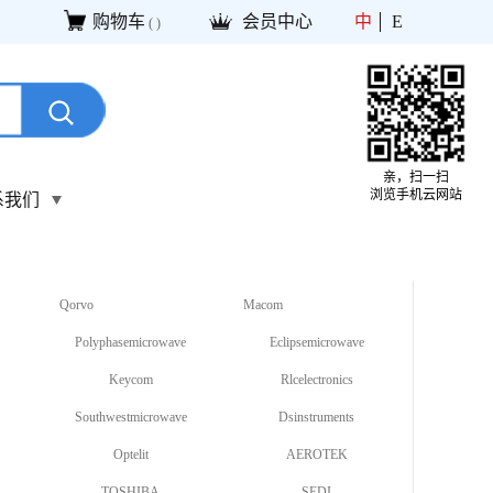
购物车
会员中心
中
E
(
)
亲，扫一扫
浏览手机云网站
系我们
Qorvo
Macom
Polyphasemicrowave
Eclipsemicrowave
Keycom
Rlcelectronics
Southwestmicrowave
Dsinstruments
Optelit
AEROTEK
TOSHIBA
SEDI