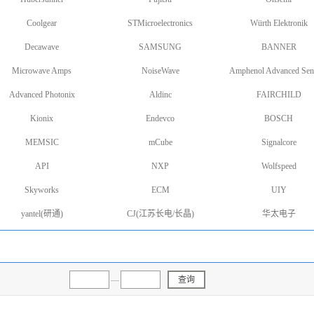
Coolgear
STMicroelectronics
Würth Elektronik
Decawave
SAMSUNG
BANNER
Microwave Amps
NoiseWave
Amphenol Advanced Sen
Advanced Photonix
Aldinc
FAIRCHILD
Kionix
Endevco
BOSCH
MEMSIC
mCube
Signalcore
API
NXP
Wolfspeed
Skyworks
ECM
UIY
yantel(研通)
CJ(江苏长电/长晶)
华太电子
—
查询