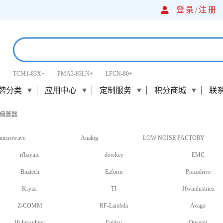
登录/
注册
TCM1-83X+
PMA3-83LN+
LFCN-80+
牌分类
应用中心
定制服务
积分商城
联
偏置器
microwave
Analog
LOW NOISE FACTORY
rfbayinc
dowkey
EMC
Bnztech
Ezform
Piezodrive
Krytar
TI
Jfwindustries
Z-COMM
RF-Lambda
Avago
Hubersuhner
Fujitsu
Onsemi