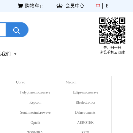
购物车
会员中心
中
E
(
)
亲，扫一扫
浏览手机云网站
系我们
Qorvo
Macom
Polyphasemicrowave
Eclipsemicrowave
Keycom
Rlcelectronics
Southwestmicrowave
Dsinstruments
Optelit
AEROTEK
TOSHIBA
SEDI