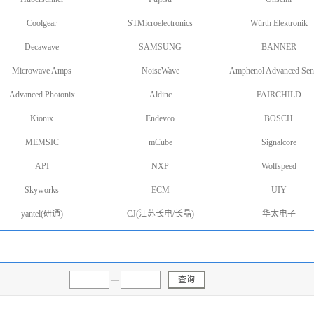
Coolgear
STMicroelectronics
Würth Elektronik
Decawave
SAMSUNG
BANNER
Microwave Amps
NoiseWave
Amphenol Advanced Sen
Advanced Photonix
Aldinc
FAIRCHILD
Kionix
Endevco
BOSCH
MEMSIC
mCube
Signalcore
API
NXP
Wolfspeed
Skyworks
ECM
UIY
yantel(研通)
CJ(江苏长电/长晶)
华太电子
—
查询