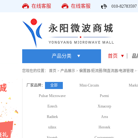
在线客服
在线客服
010-82783597
产品分类
首页
品
您现在的位置：
首页
>
产品展示
>
偏置器/扼流圈/隔直流器/电源管理
>
厂家品牌：
全部
Mini-Circuits
Marki
Pulsar Microwave
Psemi
Eotech
Xmacorp
Raditek
Arra
xilinx
Herotek
Sigatek
Custommmic