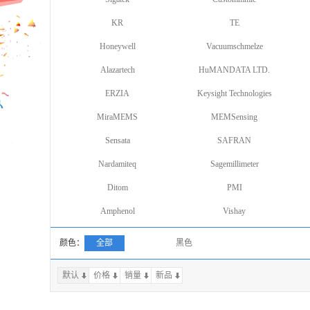
KR
TE
Honeywell
Vacuumschmelze
Alazartech
HuMANDATA LTD.
ERZIA
Keysight Technologies
MiraMEMS
MEMSensing
Sensata
SAFRAN
Nardamiteq
Sagemillimeter
Ditom
PMI
Amphenol
Vishay
颜色：
全部
黑色
默认
价格
销量
上一页
新品
下一页