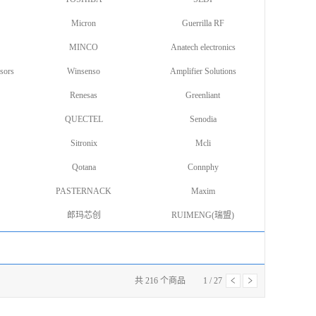
Micron
Guerrilla RF
MINCO
Anatech electronics
sors
Winsenso
Amplifier Solutions
Renesas
Greenliant
QUECTEL
Senodia
Sitronix
Mcli
Qotana
Connphy
PASTERNACK
Maxim
郎玛芯创
RUIMENG(瑞盟)
共
216
个商品
1
/
27