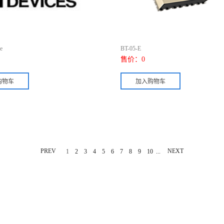
e
BT-05-E
售价：
0
PREV
...
NEXT
1
2
3
4
5
6
7
8
9
10