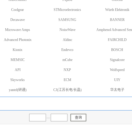
Coolgear
STMicroelectronics
Würth Elektronik
Decawave
SAMSUNG
BANNER
Microwave Amps
NoiseWave
Amphenol Advanced Sen
Advanced Photonix
Aldinc
FAIRCHILD
Kionix
Endevco
BOSCH
MEMSIC
mCube
Signalcore
API
NXP
Wolfspeed
Skyworks
ECM
UIY
yantel(研通)
CJ(江苏长电/长晶)
华太电子
—
查询