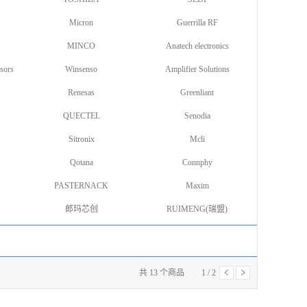
Micron
Guerrilla RF
MINCO
Anatech electronics
sors
Winsenso
Amplifier Solutions
Renesas
Greenliant
QUECTEL
Senodia
Sitronix
Mcli
Qotana
Connphy
PASTERNACK
Maxim
郎玛芯创
RUIMENG(瑞盟)
共
13
个商品
1
/
2