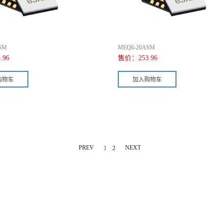
SM
MEQ6-20ASM
.96
售价：
253.96
PREV
NEXT
1
2