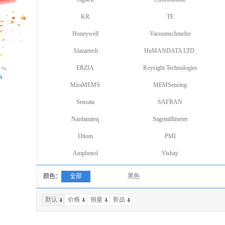
KR
TE
Honeywell
Vacuumschmelze
Alazartech
HuMANDATA LTD.
ERZIA
Keysight Technologies
MiraMEMS
MEMSensing
Sensata
SAFRAN
Nardamiteq
Sagemillimeter
Ditom
PMI
Amphenol
Vishay
颜色：
全部
黑色
默认
价格
销量
上一页
新品
下一页