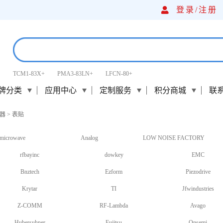
登录/
注册
TCM1-83X+
PMA3-83LN+
LFCN-80+
牌分类
应用中心
定制服务
积分商城
联
器
>
表贴
microwave
Analog
LOW NOISE FACTORY
rfbayinc
dowkey
EMC
Bnztech
Ezform
Piezodrive
Krytar
TI
Jfwindustries
Z-COMM
RF-Lambda
Avago
Hubersuhner
Fujitsu
Onsemi