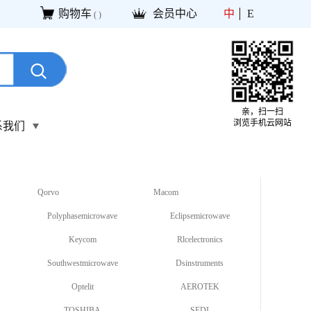
购物车
会员中心
中
E
(
)
亲，扫一扫
浏览手机云网站
系我们
Qorvo
Macom
Polyphasemicrowave
Eclipsemicrowave
Keycom
Rlcelectronics
Southwestmicrowave
Dsinstruments
Optelit
AEROTEK
TOSHIBA
SEDI