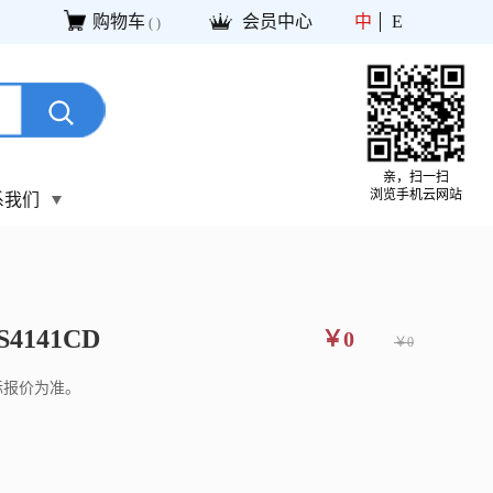
购物车
会员中心
中
E
(
)
亲，扫一扫
浏览手机云网站
系我们
S4141CD
￥0
￥0
际报价为准。