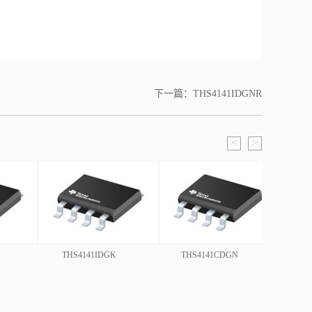
下一篇：
THS4141IDGNR
<
>
THS4141IDGK
THS4141CDGN
TH