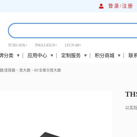
登录/
注册
TCM1-83X+
PMA3-83LN+
LFCN-80+
牌分类
应用中心
定制服务
积分商城
联
器/连接器
>
放大器
>
RF全差分放大器
TH
以实