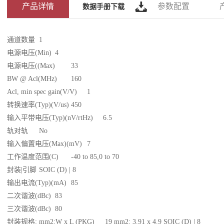
产品详情
参数配置
数据手册下载
通道数量
1
电源电压(Min)
4
电源电压((Max)
33
BW @ Acl(MHz)
160
Acl, min spec gain(V/V)
1
转换速率(Typ)(V/us)
450
输入平带电压(Typ)(nV/rtHz)
6.5
轨对轨
No
输入偏置电压(Max)(mV)
7
工作温度范围(C)
-40 to 85,0 to 70
封装|引脚
SOIC (D) | 8
输出电流(Typ)(mA)
85
二次谐波(dBc)
83
三次谐波(dBc)
80
封装规格: mm2:W x L (PKG)
19 mm2: 3.91 x 4.9 SOIC (D) | 8