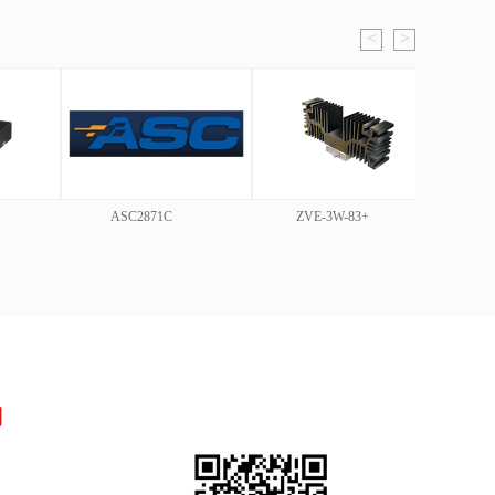
<
>
ASC2871C
ZVE-3W-83+
Z
们