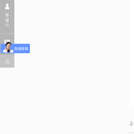
客
服
01
上