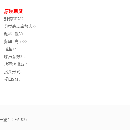
原装
现货
封装
DF782
分类
高功率放大器
频率 低
50
频率 高
6000
增益
13.5
噪声系数
2.2
功率输出
22.4
接头形式
-
接口
SMT
一篇：
GVA-92+