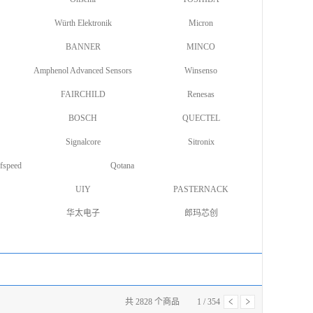
Würth Elektronik
Micron
BANNER
MINCO
Amphenol Advanced Sensors
Winsenso
FAIRCHILD
Renesas
BOSCH
QUECTEL
Signalcore
Sitronix
fspeed
Qotana
UIY
PASTERNACK
华太电子
郎玛芯创
共
2828
个商品
1
/
354