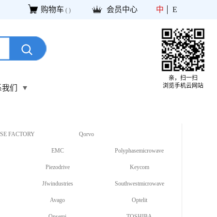
购物车
会员中心
中
E
(
)
亲，扫一扫
浏览手机云网站
系我们
SE FACTORY
Qorvo
EMC
Polyphasemicrowave
Piezodrive
Keycom
Jfwindustries
Southwestmicrowave
Avago
Optelit
Onsemi
TOSHIBA