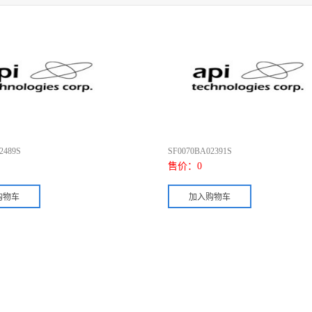
2489S
SF0070BA02391S
售价：
0