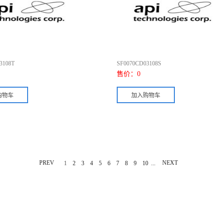
3108T
SF0070CD03108S
售价：
0
PREV
...
NEXT
1
2
3
4
5
6
7
8
9
10