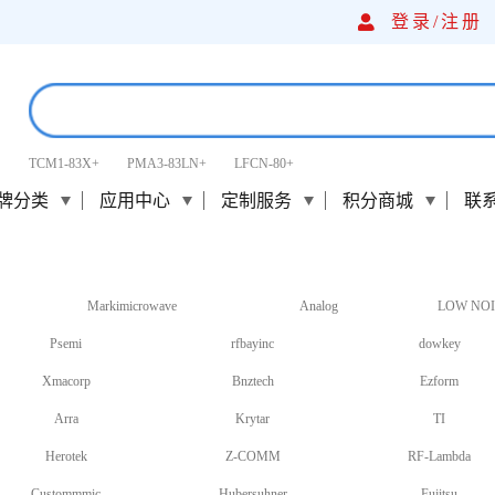
登录/
注册
TCM1-83X+
PMA3-83LN+
LFCN-80+
牌分类
应用中心
定制服务
积分商城
联
Markimicrowave
Analog
LOW NOI
Psemi
rfbayinc
dowkey
Xmacorp
Bnztech
Ezform
Arra
Krytar
TI
Herotek
Z-COMM
RF-Lambda
Custommmic
Hubersuhner
Fujitsu