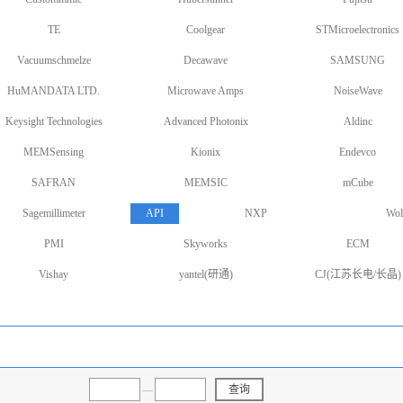
TE
Coolgear
STMicroelectronics
Vacuumschmelze
Decawave
SAMSUNG
HuMANDATA LTD.
Microwave Amps
NoiseWave
Keysight Technologies
Advanced Photonix
Aldinc
MEMSensing
Kionix
Endevco
SAFRAN
MEMSIC
mCube
Sagemillimeter
API
NXP
Wol
PMI
Skyworks
ECM
Vishay
yantel(研通)
CJ(江苏长电/长晶)
—
查询