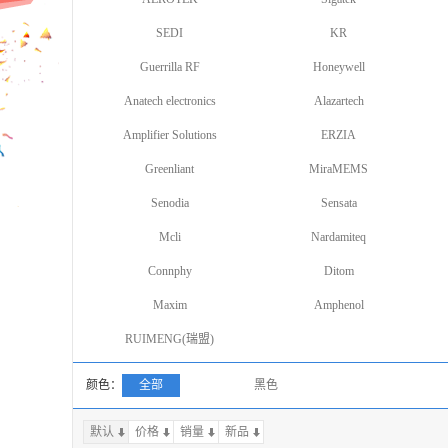
SEDI
KR
Guerrilla RF
Honeywell
Anatech electronics
Alazartech
Amplifier Solutions
ERZIA
Greenliant
MiraMEMS
Senodia
Sensata
Mcli
Nardamiteq
Connphy
Ditom
Maxim
Amphenol
RUIMENG(瑞盟)
颜色：
全部
黑色
默认
价格
销量
上一页
新品
下一页