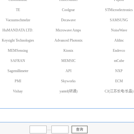
TE
Coolgear
STMicroelectronics
Vacuumschmelze
Decawave
SAMSUNG
HuMANDATA LTD.
Microwave Amps
NoiseWave
Keysight Technologies
Advanced Photonix
Aldinc
MEMSensing
Kionix
Endevco
SAFRAN
MEMSIC
mCube
Sagemillimeter
API
NXP
PMI
Skyworks
ECM
Vishay
yantel(研通)
CJ(江苏长电/长晶)
—
查询