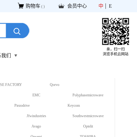
购物车
会员中心
中
E
(
)
亲，扫一扫
浏览手机云网站
系我们
SE FACTORY
Qorvo
EMC
Polyphasemicrowave
Piezodrive
Keycom
Jfwindustries
Southwestmicrowave
Avago
Optelit
Onsemi
TOSHIBA