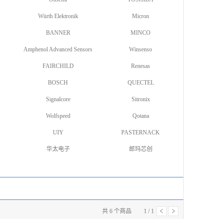
Würth Elektronik
Micron
BANNER
MINCO
Amphenol Advanced Sensors
Winsenso
FAIRCHILD
Renesas
BOSCH
QUECTEL
Signalcore
Sitronix
Wolfspeed
Qotana
UIY
PASTERNACK
华太电子
郎玛芯创
共
6
个商品
1
/
1