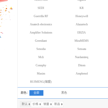
SEDI
KR
Guerrilla RF
Honeywell
Anatech electronics
Alazartech
Amplifier Solutions
ERZIA
Greenliant
MiraMEMS
Senodia
Sensata
Mcli
Nardamiteq
Connphy
Ditom
Maxim
Amphenol
RUIMENG(瑞盟)
颜色：
全部
黑色
默认
价格
销量
上一页
新品
下一页