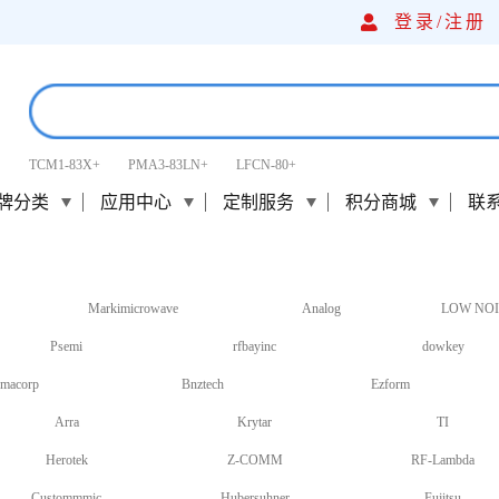
登录/
注册
TCM1-83X+
PMA3-83LN+
LFCN-80+
牌分类
应用中心
定制服务
积分商城
联
Markimicrowave
Analog
LOW NOI
Psemi
rfbayinc
dowkey
macorp
Bnztech
Ezform
Arra
Krytar
TI
Herotek
Z-COMM
RF-Lambda
Custommmic
Hubersuhner
Fujitsu