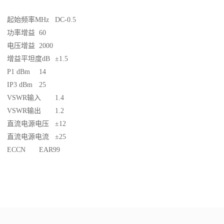
起始频率MHz
DC-0.5
功率增益
60
电压增益
2000
增益平坦度dB
±1.5
P1 dBm
14
IP3 dBm
25
VSWR输入
1.4
VSWR输出
1.2
直流电源电压
±12
直流电源电流
±25
ECCN
EAR99