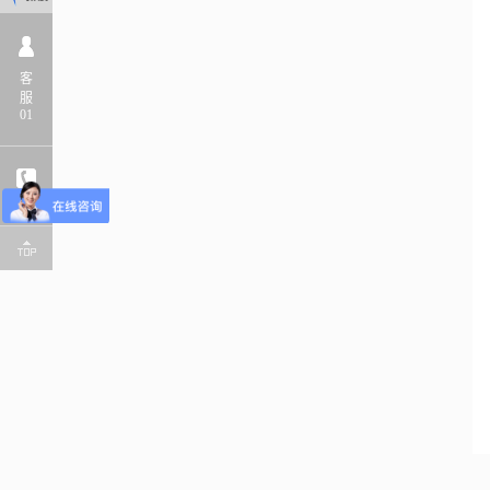
客
服
01