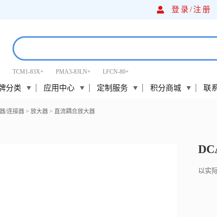
登录/
注册
TCM1-83X+
PMA3-83LN+
LFCN-80+
牌分类
应用中心
定制服务
积分商城
联
器/连接器
>
放大器
>
直流耦合放大器
DCA
以实