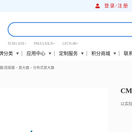
登录/
注册
TCM1-83X+
PMA3-83LN+
LFCN-80+
牌分类
应用中心
定制服务
积分商城
联
器/连接器
>
放大器
>
分布式放大器
CM
以实