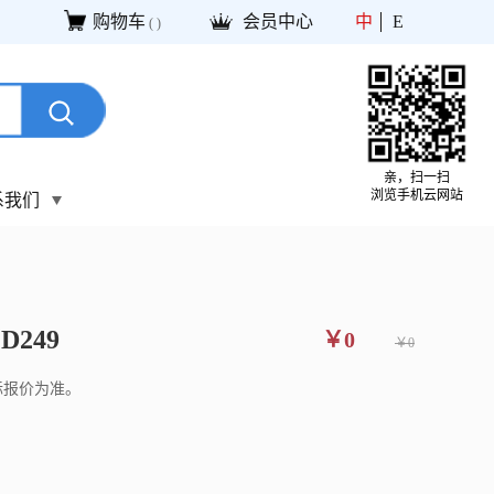
购物车
会员中心
中
E
(
)
亲，扫一扫
浏览手机云网站
系我们
D249
￥0
￥0
际报价为准。