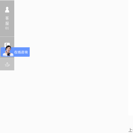
客
服
01
上