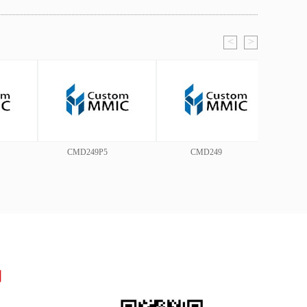
<
>
CMD249P5
CMD249
们