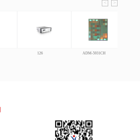
<
>
26
ADM-5931CH
ADM1-0026PA
们