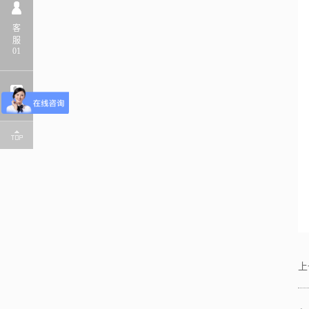
客
服
01
上