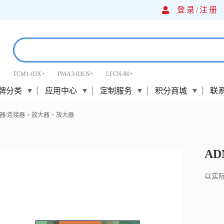
登录/
注册
TCM1-83X+
PMA3-83LN+
LFCN-80+
牌分类
应用中心
定制服务
积分商城
联
器/连接器
>
放大器
>
放大器
AD
以实