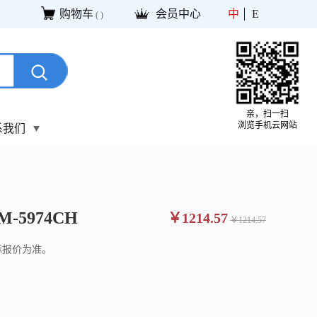
购物车
会员中心
中
E
(
)
亲，扫一扫
浏览手机云网站
系我们
M-5974CH
￥1214.57
￥1214.57
际报价为准。