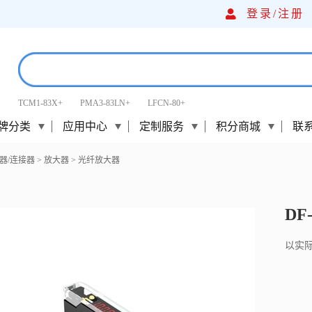
登录/
注册
TCM1-83X+
PMA3-83LN+
LFCN-80+
牌分类
应用中心
定制服务
积分商城
联
器/连接器
>
放大器
>
光纤放大器
DF
以实