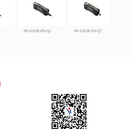
M
DF-G3LIR-PD-Q3
DF-G3LIR-NS-Q7
DF-
们