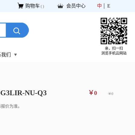
购物车
会员中心
中
E
(
)
亲，扫一扫
浏览手机云网站
系我们
-G3LIR-NU-Q3
￥0
￥0
际报价为准。