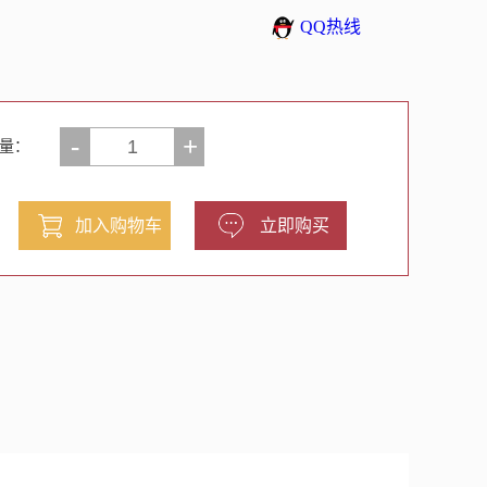
QQ热线
-
+
量：