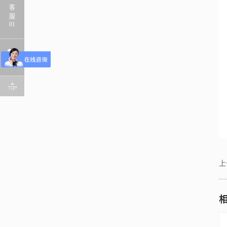
客
服
01
上