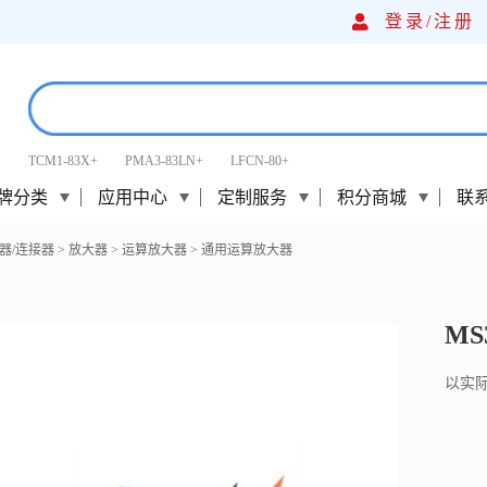
登录/
注册
TCM1-83X+
PMA3-83LN+
LFCN-80+
牌分类
应用中心
定制服务
积分商城
联
器/连接器
>
放大器
>
运算放大器
>
通用运算放大器
MS
以实